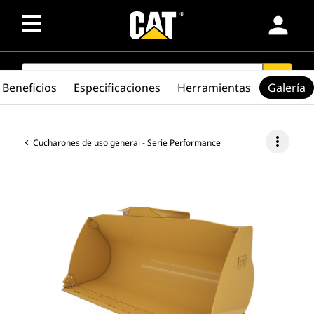
person
SEARCH
search
Beneficios
Especificaciones
Herramientas
Galería
more_vert
Cucharones de uso general - Serie Performance