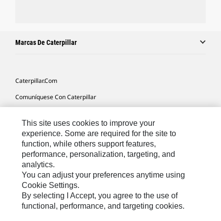
Marcas De Caterpillar
Caterpillar.com
Comuníquese Con Caterpillar
Mis Preferencias De Marketing
This site uses cookies to improve your
Mapa Del Sitio
experience. Some are required for the site to
function, while others support features,
Cookie Settings
performance, personalization, targeting, and
Avisos Legales
analytics.
You can adjust your preferences anytime using
Privacidad
Cookie Settings.
By selecting I Accept, you agree to the use of
functional, performance, and targeting cookies.
Latin America -
© 2026 Caterpillar. Todos los derechos