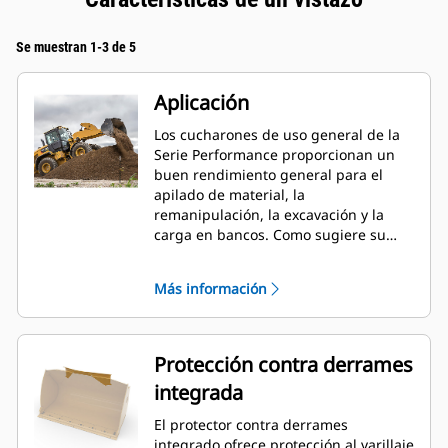
Se muestran 1-3 de 5
Aplicación
Los cucharones de uso general de la
Serie Performance proporcionan un
buen rendimiento general para el
apilado de material, la
remanipulación, la excavación y la
carga en bancos. Como sugiere su
nombre, estos cucharones son
eficaces para cargar desde pilas de
Más información
almacenamiento y desde bancos.
Están diseñados para fuerzas de
desprendimiento y condiciones de
abrasión estándar. Ideal para
Protección contra derrames
aplicaciones de arrastre en retroceso
integrada
y nivelación. El factor de llenado de
los cucharones de la Serie
El protector contra derrames
Performance puede llegar a un 115 %
integrado ofrece protección al varillaje