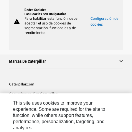
Redes Sociales
Las Cookies Son Obligatorias
Para habilitar esta función, debe
Configuración de
warning
aceptar el uso de cookies de
cookies
segmentación, funcionales y de
rendimiento.
Marcas De Caterpillar
Caterpillar.com
Comuníquese Con Caterpillar
This site uses cookies to improve your
Mis Preferencias De Marketing
experience. Some are required for the site to
Mapa Del Sitio
function, while others support features,
performance, personalization, targeting, and
Cookie Settings
analytics.