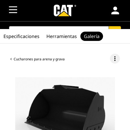
person
SEARCH
search
Especificaciones
Herramientas
Galería
more_vert
Cucharones para arena y grava