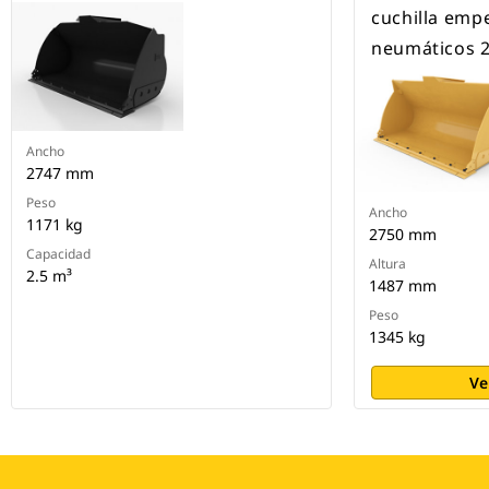
cuchilla emp
neumáticos 
Ancho
2747 mm
Peso
Ancho
1171 kg
2750 mm
Capacidad
Altura
2.5 m³
1487 mm
Peso
1345 kg
Ve