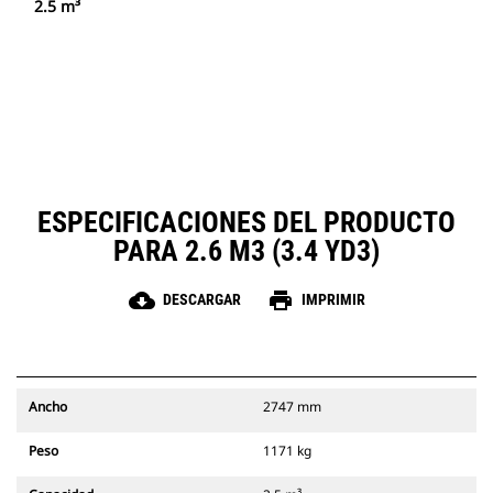
2.5 m³
ESPECIFICACIONES DEL PRODUCTO
PARA 2.6 M3 (3.4 YD3)
cloud_download
print
DESCARGAR
IMPRIMIR
Ancho
2747 mm
Peso
1171 kg