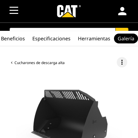
person
SEARCH
search
Beneficios
Especificaciones
Herramientas
Galería
more_vert
Cucharones de descarga alta