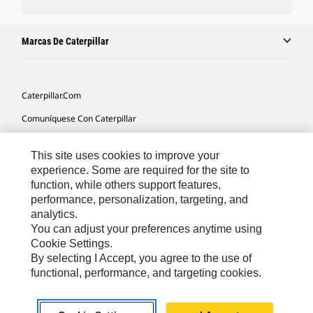
Marcas De Caterpillar
Caterpillar.com
Comuníquese Con Caterpillar
Mis Preferencias De Marketing
This site uses cookies to improve your
Mapa Del Sitio
experience. Some are required for the site to
function, while others support features,
Cookie Settings
performance, personalization, targeting, and
Avisos Legales
analytics.
You can adjust your preferences anytime using
Privacidad
Cookie Settings.
By selecting I Accept, you agree to the use of
functional, performance, and targeting cookies.
Latin America -
© 2026 Caterpillar. Todos los derechos
Español
reservados.