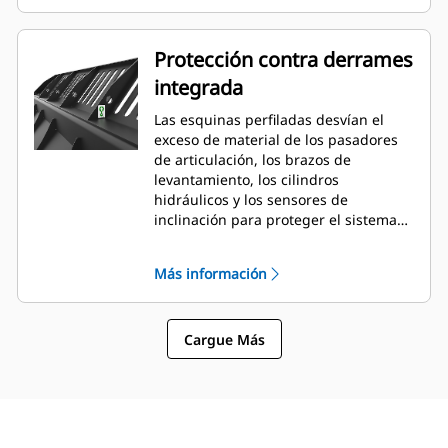
Protección contra derrames
integrada
Las esquinas perfiladas desvían el
exceso de material de los pasadores
de articulación, los brazos de
levantamiento, los cilindros
hidráulicos y los sensores de
inclinación para proteger el sistema
hidráulico y la máquina de posibles
daños. Sigue la forma de la pila de
Más información
material amontonado, lo que crea una
buena visibilidad hacia delante y evita
daños en las esquinas al descargar.
Cargue Más