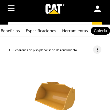
person
SEARCH
search
Beneficios
Especificaciones
Herramientas
Galería
more_vert
Cucharones de piso plano: serie de rendimiento