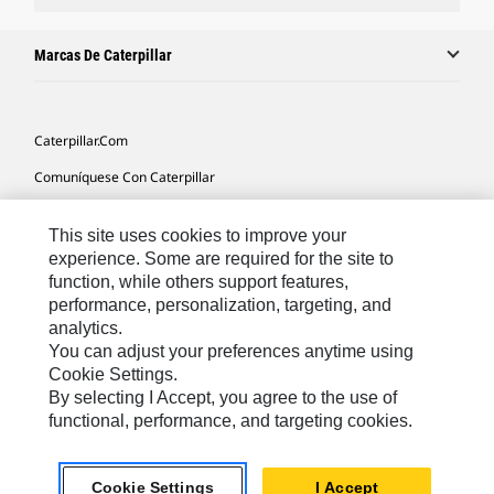
Marcas De Caterpillar
Caterpillar.com
Comuníquese Con Caterpillar
Mis Preferencias De Marketing
This site uses cookies to improve your
Mapa Del Sitio
experience. Some are required for the site to
function, while others support features,
Cookie Settings
performance, personalization, targeting, and
Avisos Legales
analytics.
You can adjust your preferences anytime using
Privacidad
Cookie Settings.
By selecting I Accept, you agree to the use of
functional, performance, and targeting cookies.
Latin America -
© 2026 Caterpillar. Todos los derechos
Español
reservados.
Cookie Settings
I Accept