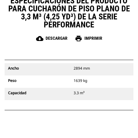
ESPECIFICACIONES DEL PRODUCTO
PARA CUCHARÓN DE PISO PLANO DE
3,3 M³ (4,25 YD³) DE LA SERIE
PERFORMANCE
cloud_download
print
DESCARGAR
IMPRIMIR
Ancho
2894 mm
Peso
1639 kg
Capacidad
3.3 m³