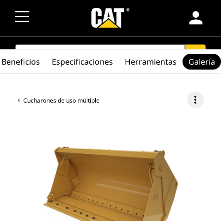
person
SEARCH
search
Beneficios
Especificaciones
Herramientas
Galería
more_vert
Cucharones de uso múltiple