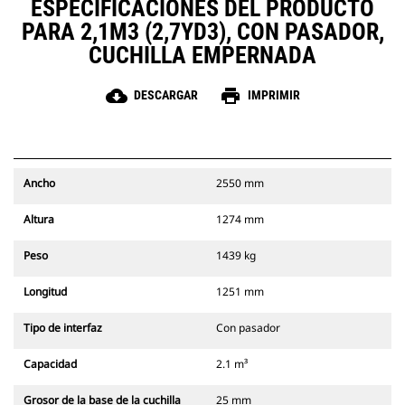
ESPECIFICACIONES DEL PRODUCTO
PARA 2,1M3 (2,7YD3), CON PASADOR,
CUCHILLA EMPERNADA
cloud_download
print
DESCARGAR
IMPRIMIR
Ancho
2550 mm
Altura
1274 mm
Peso
1439 kg
Longitud
1251 mm
Tipo de interfaz
Con pasador
Capacidad
2.1 m³
Grosor de la base de la cuchilla
25 mm