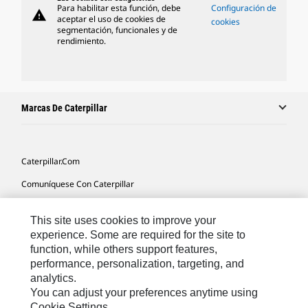
Para habilitar esta función, debe
Configuración de
warning
aceptar el uso de cookies de
cookies
segmentación, funcionales y de
rendimiento.
Marcas De Caterpillar
Caterpillar.com
Comuníquese Con Caterpillar
Mis Preferencias De Marketing
This site uses cookies to improve your
Mapa Del Sitio
experience. Some are required for the site to
function, while others support features,
Cookie Settings
performance, personalization, targeting, and
Avisos Legales
analytics.
You can adjust your preferences anytime using
Privacidad
Cookie Settings.