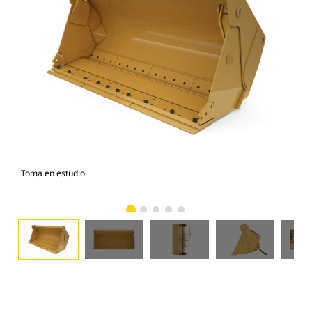
Toma en estudio
Vist