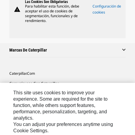
Las Cookies Son Obligatorias
Para habilitar esta función, debe
Configuración de
warning
aceptar el uso de cookies de
cookies
segmentación, funcionales y de
rendimiento.
Marcas De Caterpillar
Caterpillar.com
Comuníquese Con Caterpillar
This site uses cookies to improve your
Mis Preferencias De Marketing
experience. Some are required for the site to
Mapa Del Sitio
function, while others support features,
performance, personalization, targeting, and
Cookie Settings
analytics.
Avisos Legales
You can adjust your preferences anytime using
Cookie Settings.
Privacidad