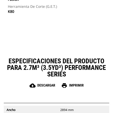
Herramienta De Corte (G.E.T.)
K80
ESPECIFICACIONES DEL PRODUCTO
PARA 2.7M³ (3.5YD³) PERFORMANCE
SERIES
cloud_download
print
DESCARGAR
IMPRIMIR
Ancho
2894 mm