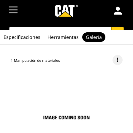
person
SEARCH
search
Especificaciones
Herramientas
Galería
more_vert
Manipulación de materiales