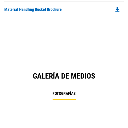
file_download
Do
Material Handling Bucket Brochure
P
O
in
a
N
Ta
GALERÍA DE MEDIOS
FOTOGRAFÍAS