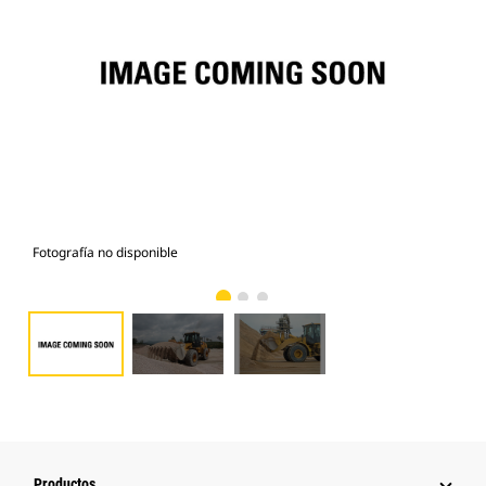
Fotografía no disponible
Fot
Productos