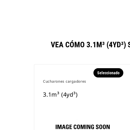
VEA CÓMO 3.1M³ (4YD³
Seleccionado
Cucharones cargadores
3.1m³ (4yd³)