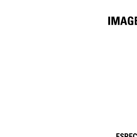
3.1m³ (4yd³)
Esp
Cambiar modelo
ESPEC