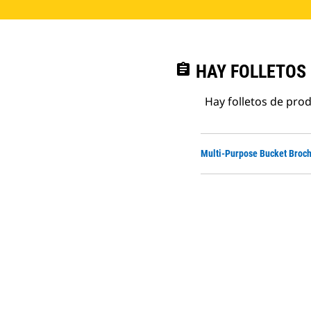
assignment
HAY FOLLETOS
Hay folletos de pro
Multi-Purpose Bucket Broc