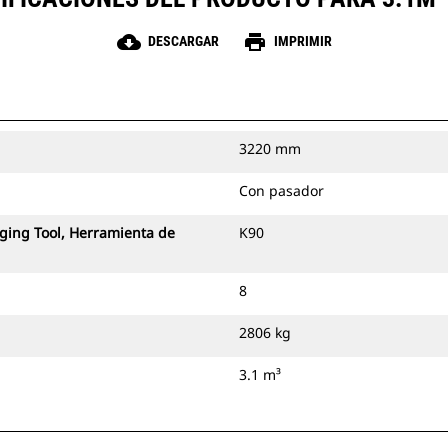
cloud_download
print
DESCARGAR
IMPRIMIR
3220 mm
Con pasador
ging Tool, Herramienta de
K90
8
2806 kg
3.1 m³