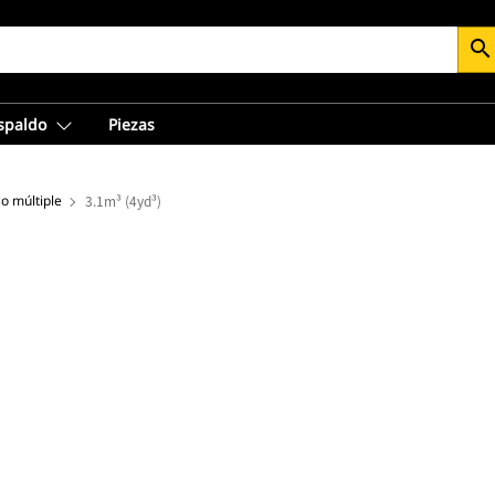
search
espaldo
Piezas
o múltiple
3.1m³ (4yd³)