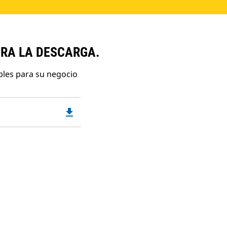
ARA LA DESCARGA.
bles para su negocio
file_download
Downloadable
PDF
Opens
in
a
New
Tab