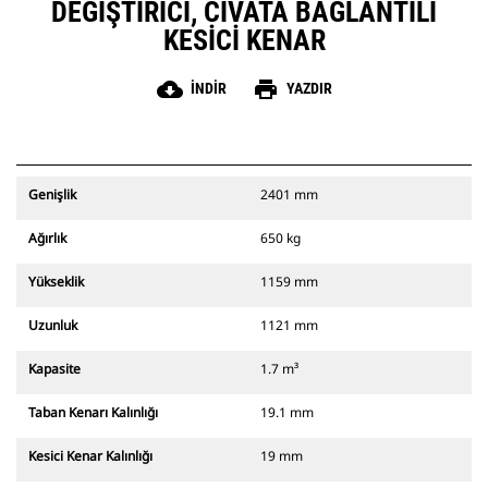
DEĞIŞTIRICI, CIVATA BAĞLANTILI
KESICI KENAR
cloud_download
print
İNDIR
YAZDIR
Genişlik
2401 mm
Ağırlık
650 kg
Yükseklik
1159 mm
Uzunluk
1121 mm
Kapasite
1.7 m³
Taban Kenarı Kalınlığı
19.1 mm
Kesici Kenar Kalınlığı
19 mm