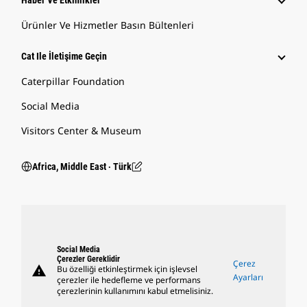
Haber Ve Etkinlikler
Ürünler Ve Hizmetler Basın Bültenleri
Cat Ile İletişime Geçin
Caterpillar Foundation
Social Media
Visitors Center & Museum
Africa, Middle East ‧ Türk
Social Media
Çerezler Gereklidir
Çerez
warning
Bu özelliği etkinleştirmek için işlevsel
Ayarları
çerezler ile hedefleme ve performans
çerezlerinin kullanımını kabul etmelisiniz.