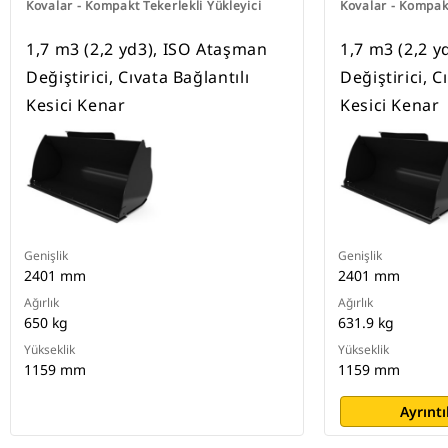
Kovalar - Kompakt Tekerlekli Yükleyici
Kovalar - Kompakt
1,7 m3 (2,2 yd3), ISO Ataşman
1,7 m3 (2,2 y
Değiştirici, Cıvata Bağlantılı
Değiştirici, C
Kesici Kenar
Kesici Kenar
Genişlik
Genişlik
2401 mm
2401 mm
Ağırlık
Ağırlık
650 kg
631.9 kg
Yükseklik
Yükseklik
1159 mm
1159 mm
Ayrıntı