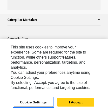
Caterpillar Markaları
Caterpillar.com
Caterpillar Müşteri Hizmetleri Ve Iletişim
This site uses cookies to improve your
experience. Some are required for the site to
Site Haritası
function, while others support features,
performance, personalization, targeting, and
Cookie Settings
analytics.
Yasal
You can adjust your preferences anytime using
Cookie Settings.
Gizlilik
By selecting I Accept, you agree to the use of
functional, performance, and targeting cookies.
Africa, Middle East ‧ Türk
© 2026 Caterpillar. Tüm Hakları Saklıdır.
Cookie Settings
I Accept