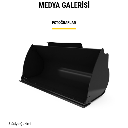
MEDYA GALERISI
FOTOĞRAFLAR
Stüdyo Çekimi
Önd