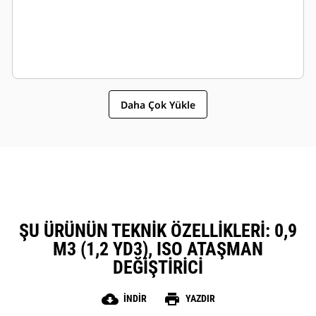
Daha Çok Yükle
ŞU ÜRÜNÜN TEKNIK ÖZELLIKLERI: 0,9
M3 (1,2 YD3), ISO ATAŞMAN
DEĞIŞTIRICI
cloud_download
print
İNDIR
YAZDIR