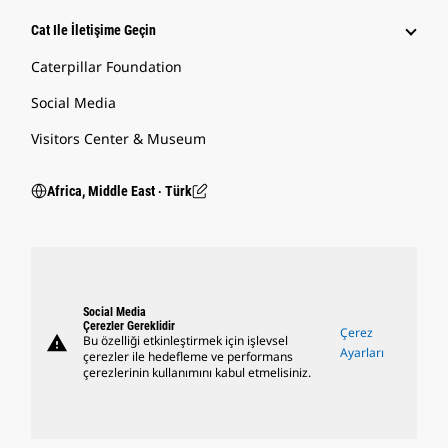
Cat Ile İletişime Geçin
Caterpillar Foundation
Social Media
Visitors Center & Museum
Africa, Middle East ‧ Türk
Social Media
Çerezler Gereklidir
Çerez
warning
Bu özelliği etkinleştirmek için işlevsel
Ayarları
çerezler ile hedefleme ve performans
çerezlerinin kullanımını kabul etmelisiniz.