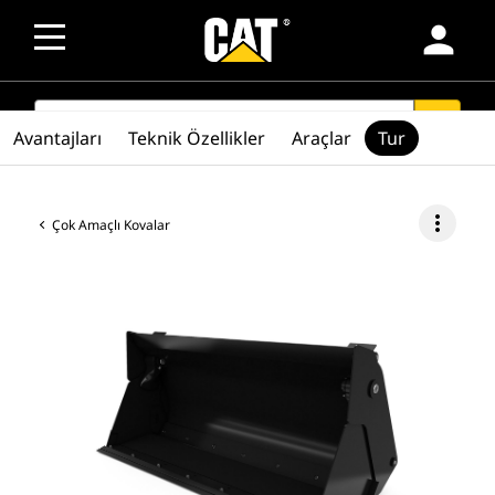
person
SEARCH
search
Avantajları
Teknik Özellikler
Araçlar
Tur
more_vert
Çok Amaçlı Kovalar