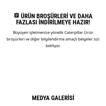
assignment
ÜRÜN BROŞÜRLERI VE DAHA
FAZLASI İNDIRILMEYE HAZIR!
Büyüyen işletmenize yönelik Caterpillar Ürün
broşürleri ve diğer bilgilendirme amaçlı belgeler sizi
bekliyor.
MEDYA GALERISI