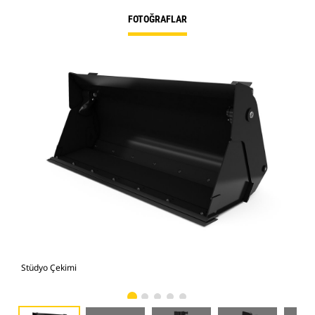
FOTOĞRAFLAR
Stüdyo Çekimi
Önd