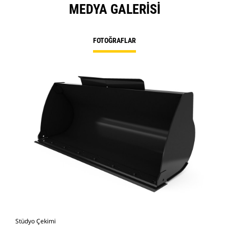
MEDYA GALERISI
FOTOĞRAFLAR
Stüdyo Çekimi
Önd