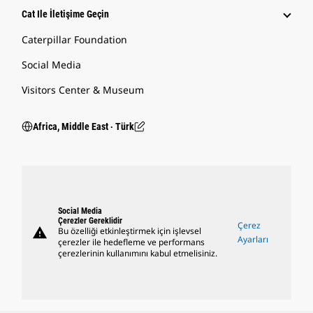
Cat Ile İletişime Geçin
Caterpillar Foundation
Social Media
Visitors Center & Museum
Africa, Middle East ‧ Türk
Social Media
Çerezler Gereklidir
Çerez
warning
Bu özelliği etkinleştirmek için işlevsel
Ayarları
çerezler ile hedefleme ve performans
çerezlerinin kullanımını kabul etmelisiniz.