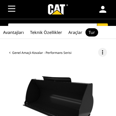
person
SEARCH
search
Avantajları
Teknik Özellikler
Araçlar
Tur
more_vert
Genel Amaçlı Kovalar - Performans Serisi