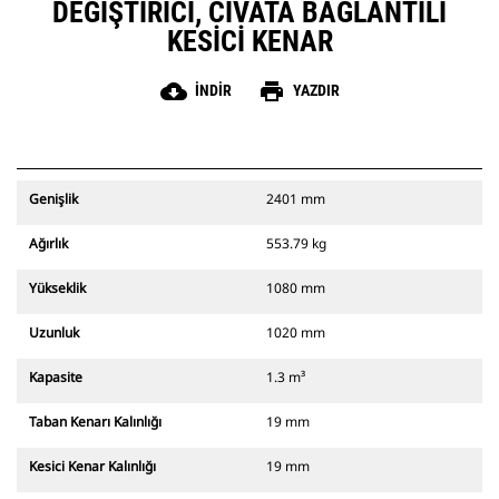
DEĞIŞTIRICI, CIVATA BAĞLANTILI
KESICI KENAR
cloud_download
print
İNDIR
YAZDIR
Genişlik
2401 mm
Ağırlık
553.79 kg
Yükseklik
1080 mm
Uzunluk
1020 mm
Kapasite
1.3 m³
Taban Kenarı Kalınlığı
19 mm
Kesici Kenar Kalınlığı
19 mm