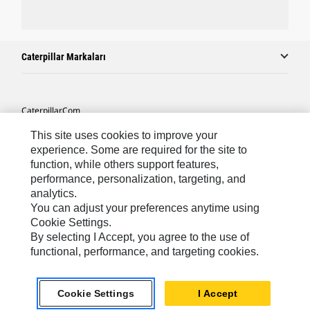
Caterpillar Markaları
Caterpillar.com
Caterpillar Müşteri Hizmetleri Ve Iletişim
This site uses cookies to improve your
experience. Some are required for the site to
Site Haritası
function, while others support features,
performance, personalization, targeting, and
Cookie Settings
analytics.
Yasal
You can adjust your preferences anytime using
Cookie Settings.
Gizlilik
By selecting I Accept, you agree to the use of
functional, performance, and targeting cookies.
Africa, Middle East ‧ Türk
© 2026 Caterpillar. Tüm Hakları Saklıdır.
Cookie Settings
I Accept