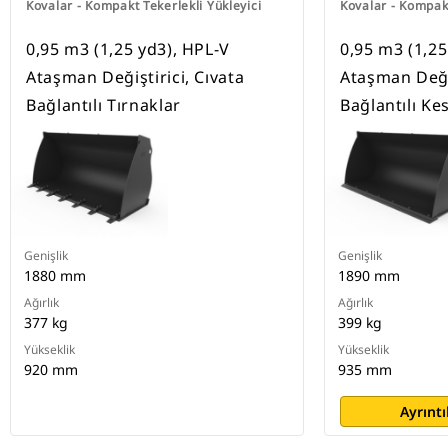
Kovalar - Kompakt Tekerlekli Yükleyici
Kovalar - Kompakt
0,95 m3 (1,25 yd3), HPL-V
0,95 m3 (1,25
Ataşman Değiştirici, Cıvata
Ataşman Değiş
Bağlantılı Tırnaklar
Bağlantılı Ke
Genişlik
Genişlik
1880 mm
1890 mm
Ağırlık
Ağırlık
377 kg
399 kg
Yükseklik
Yükseklik
920 mm
935 mm
Ayrıntı