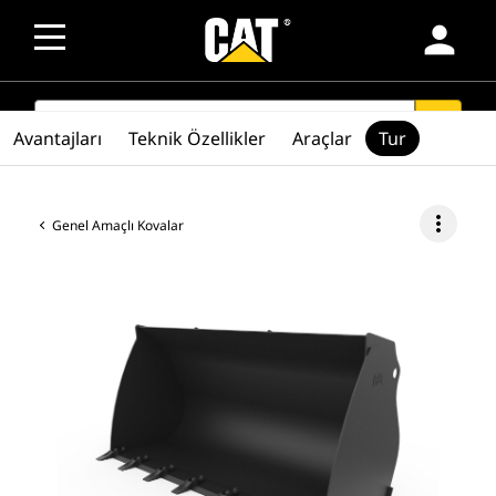
person
SEARCH
search
Avantajları
Teknik Özellikler
Araçlar
Tur
more_vert
Genel Amaçlı Kovalar