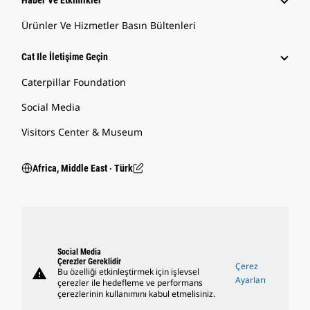
Haber Ve Etkinlikler
Ürünler Ve Hizmetler Basın Bültenleri
Cat Ile İletişime Geçin
Caterpillar Foundation
Social Media
Visitors Center & Museum
Africa, Middle East ‧ Türk
Social Media
Çerezler Gereklidir
Çerez
warning
Bu özelliği etkinleştirmek için işlevsel
Ayarları
çerezler ile hedefleme ve performans
çerezlerinin kullanımını kabul etmelisiniz.