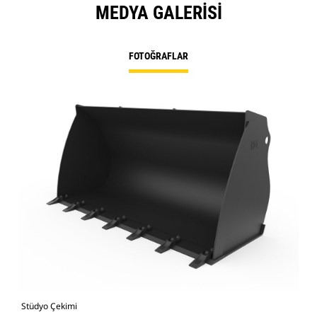
MEDYA GALERISI
FOTOĞRAFLAR
Stüdyo Çekimi
Önd