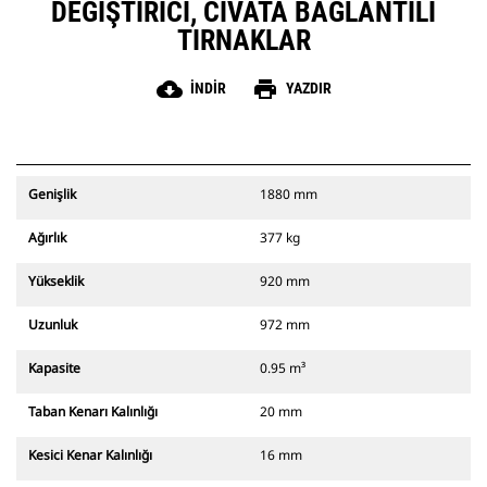
DEĞIŞTIRICI, CIVATA BAĞLANTILI
TIRNAKLAR
cloud_download
print
İNDIR
YAZDIR
Genişlik
1880 mm
Ağırlık
377 kg
Yükseklik
920 mm
Uzunluk
972 mm
Kapasite
0.95 m³
Taban Kenarı Kalınlığı
20 mm
Kesici Kenar Kalınlığı
16 mm