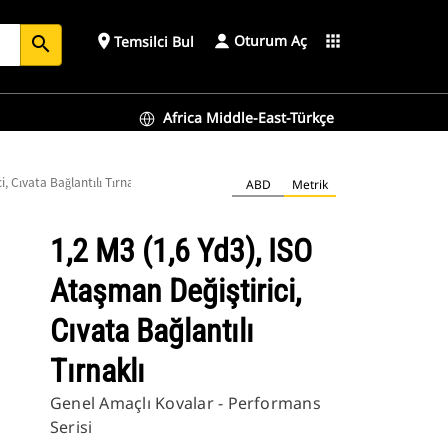
Oturum Aç
place
apps
Temsilci Bul
search
Africa Middle-East-Türkçe
, Cıvata Bağlantılı Tırnaklı
ABD
Metrik
1,2 M3 (1,6 Yd3), ISO
Ataşman Değiştirici,
Cıvata Bağlantılı
Tırnaklı
Genel Amaçlı Kovalar - Performans
Serisi