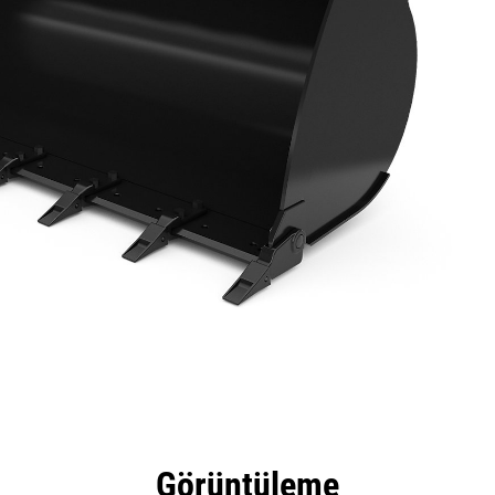
tajları
Teknik Özellikler
Araçlar
Tur
Görüntüleme