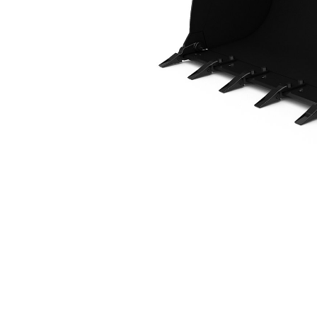
1,2 M3 (1,6 Yd3), ISO Ataşman Değiştirici, Cıvata Bağlantılı Tırnaklı
Avan
Modeli Değiştirin