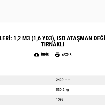
ERI: 1,2 M3 (1,6 YD3), ISO ATAŞMAN DEĞI
TIRNAKLI
cloud_download
print
İNDIR
YAZDIR
2429 mm
530.2 kg
1093 mm