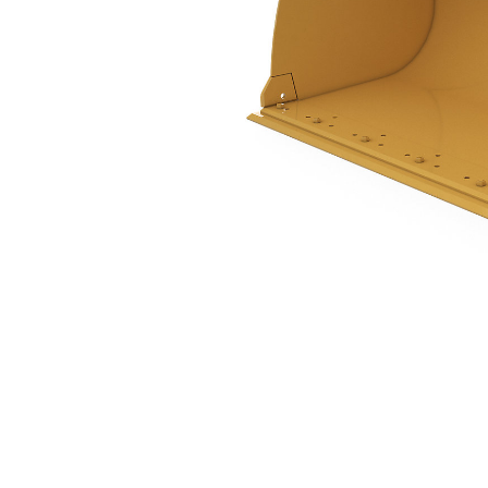
1,9 M3 (2,5 Yd3), Pimli, Cıvata Bağlantılı Kesici Kenar
Avan
Modeli Değiştirin