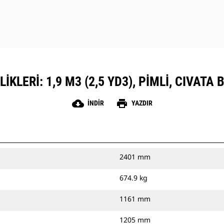
KLERI: 1,9 M3 (2,5 YD3), PIMLI, CIVATA
cloud_download
print
İNDIR
YAZDIR
2401 mm
674.9 kg
1161 mm
1205 mm