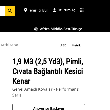
Oturum Aç
place
apps
Temsilci Bul
search
Africa Middle-East-Türkçe
ı Kesici Kenar
ABD
Metrik
1,9 M3 (2,5 Yd3), Pimli,
Cıvata Bağlantılı Kesici
Kenar
Genel Amaçlı Kovalar - Performans
Serisi
Alışverişe Başlayın