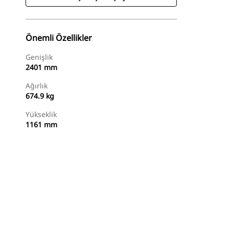
Önemli Özellikler
Genişlik
2401 mm
Ağırlık
674.9 kg
Yükseklik
1161 mm
Alışverişe Başlayın