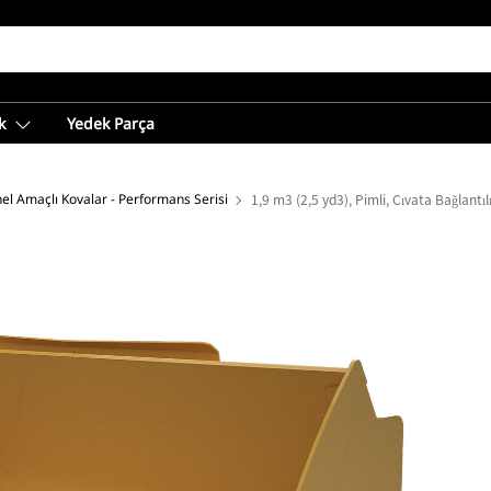
k
Yedek Parça
el Amaçlı Kovalar - Performans Serisi
1,9 m3 (2,5 yd3), Pimli, Cıvata Bağlantıl