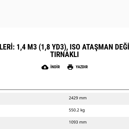
ERI: 1,4 M3 (1,8 YD3), ISO ATAŞMAN DEĞI
TIRNAKLI
cloud_download
print
İNDIR
YAZDIR
2429 mm
550.2 kg
1093 mm