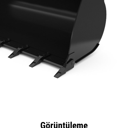
tajları
Teknik Özellikler
Araçlar
Tur
Görüntüleme