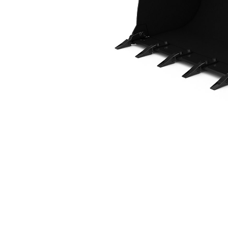
1,4 M3 (1,8 Yd3), ISO Ataşman Değiştirici, Cıvata Bağlantılı Tırnaklı
Avan
Modeli Değiştirin