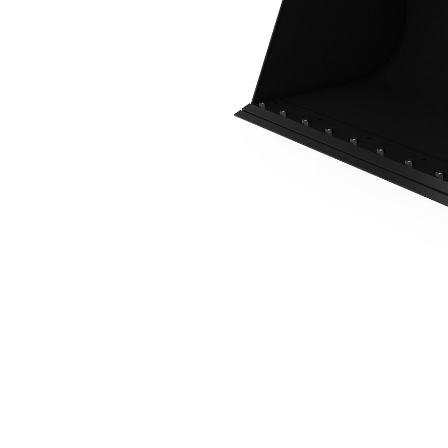
1,0 M3 (1,3 Yd3), Mini Yükleyici Ataşman Değiştirici, BOCE
Avan
Modeli Değiştirin