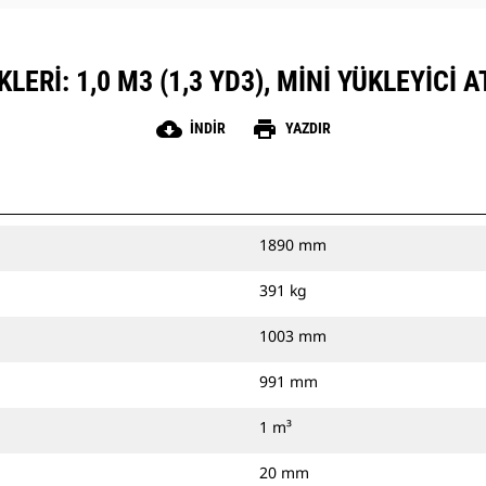
LERI: 1,0 M3 (1,3 YD3), MINI YÜKLEYICI 
cloud_download
print
İNDIR
YAZDIR
1890 mm
391 kg
1003 mm
991 mm
1 m³
20 mm