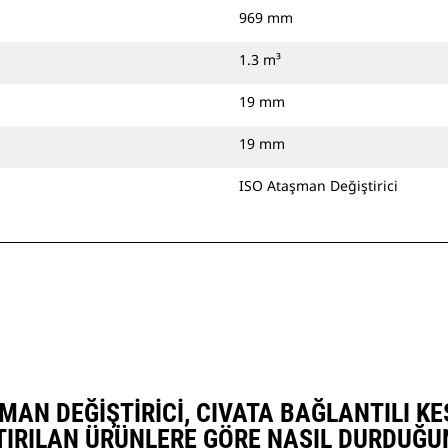
969 mm
1.3 m³
19 mm
19 mm
ISO Ataşman Değiştirici
AŞMAN DEĞIŞTIRICI, CIVATA BAĞLANTILI 
TIRILAN ÜRÜNLERE GÖRE NASIL DURDUĞU