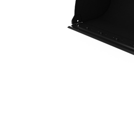
1,3 M3 (1,7 Yd3), ISO Ataşman Değiştirici, Cıvata Bağlantılı Kesici Kenar
Avan
Modeli Değiştirin