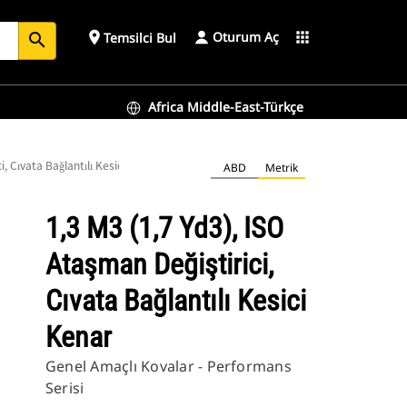
Oturum Aç
place
apps
Temsilci Bul
search
Africa Middle-East-Türkçe
i, Cıvata Bağlantılı Kesici Kenar
ABD
Metrik
1,3 M3 (1,7 Yd3), ISO
Ataşman Değiştirici,
Cıvata Bağlantılı Kesici
Kenar
Genel Amaçlı Kovalar - Performans
Serisi