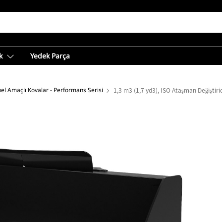
k
Yedek Parça
el Amaçlı Kovalar - Performans Serisi
1,3 m3 (1,7 yd3), ISO Ataşman Değiştiric