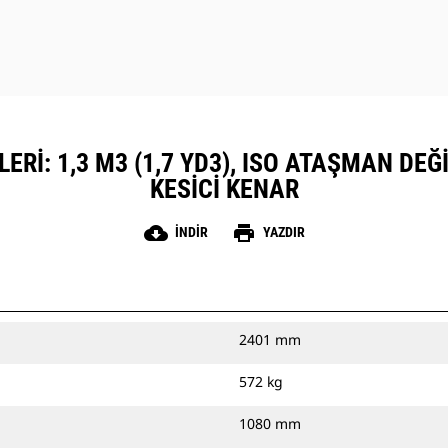
ERI: 1,3 M3 (1,7 YD3), ISO ATAŞMAN DEĞI
KESICI KENAR
cloud_download
print
İNDIR
YAZDIR
2401 mm
572 kg
1080 mm