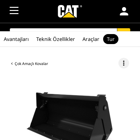
person
SEARCH
search
Avantajları
Teknik Özellikler
Araçlar
Tur
more_vert
Çok Amaçlı Kovalar