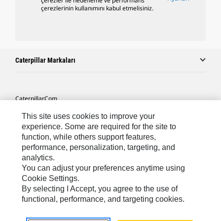
çerezler ile hedefleme ve performans
çerezlerinin kullanımını kabul etmelisiniz.
Caterpillar Markaları
Caterpillar.com
Caterpillar Müşteri Hizmetleri Ve Iletişim
This site uses cookies to improve your
experience. Some are required for the site to
Site Haritası
function, while others support features,
performance, personalization, targeting, and
Cookie Settings
analytics.
Yasal
You can adjust your preferences anytime using
Cookie Settings.
Gizlilik
By selecting I Accept, you agree to the use of
functional, performance, and targeting cookies.