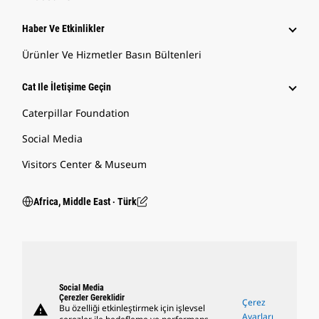
Haber Ve Etkinlikler
Ürünler Ve Hizmetler Basın Bültenleri
Cat Ile İletişime Geçin
Caterpillar Foundation
Social Media
Visitors Center & Museum
Africa, Middle East ‧ Türk
Social Media
Çerezler Gereklidir
Çerez
warning
Bu özelliği etkinleştirmek için işlevsel
Ayarları