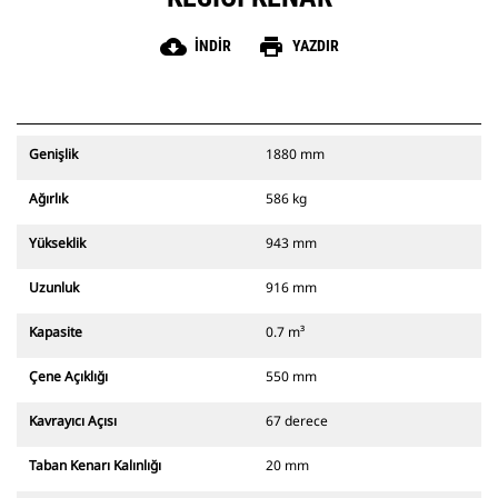
cloud_download
print
İNDIR
YAZDIR
Genişlik
1880 mm
Ağırlık
586 kg
Yükseklik
943 mm
Uzunluk
916 mm
Kapasite
0.7 m³
Çene Açıklığı
550 mm
Kavrayıcı Açısı
67 derece
Taban Kenarı Kalınlığı
20 mm