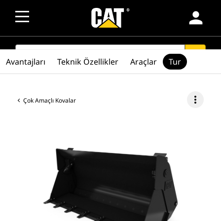
person
SEARCH
search
Avantajları
Teknik Özellikler
Araçlar
Tur
more_vert
Çok Amaçlı Kovalar