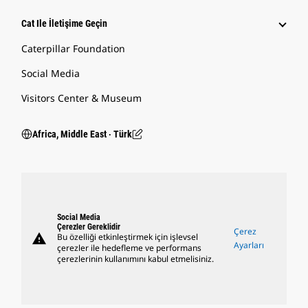
Cat Ile İletişime Geçin
Caterpillar Foundation
Social Media
Visitors Center & Museum
Africa, Middle East ‧ Türk
Social Media
Çerezler Gereklidir
Çerez
warning
Bu özelliği etkinleştirmek için işlevsel
Ayarları
çerezler ile hedefleme ve performans
çerezlerinin kullanımını kabul etmelisiniz.