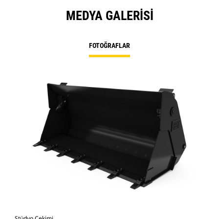
MEDYA GALERISI
FOTOĞRAFLAR
Stüdyo Çekimi
Önd