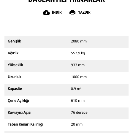
cloud_download
print
İNDIR
YAZDIR
Genişlik
2080 mm
Ağırlık
557.9 kg
Yükseklik
933 mm
Uzunluk
1000 mm
Kapasite
0.9 m³
Çene Açıklığı
610 mm
Kavrayıcı Açısı
76 derece
Taban Kenarı Kalınlığı
20 mm