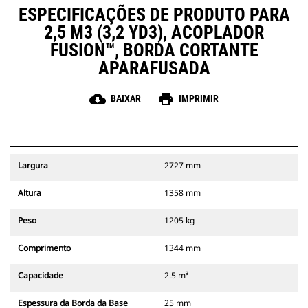
ESPECIFICAÇÕES DE PRODUTO PARA
2,5 M3 (3,2 YD3), ACOPLADOR
FUSION™, BORDA CORTANTE
APARAFUSADA
cloud_download
print
BAIXAR
IMPRIMIR
Largura
2727 mm
Altura
1358 mm
Peso
1205 kg
Comprimento
1344 mm
Capacidade
2.5 m³
Espessura da Borda da Base
25 mm