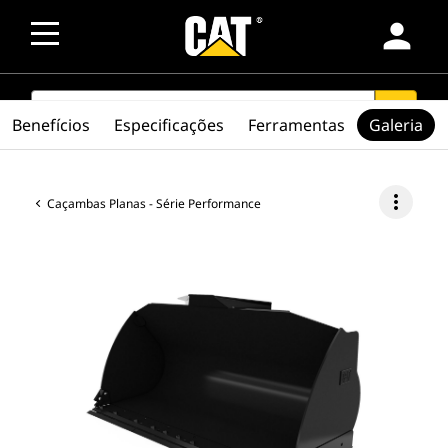
person
SEARCH
search
Benefícios
Especificações
Ferramentas
Galeria
more_vert
Caçambas Planas - Série Performance