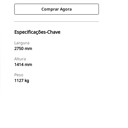
Comprar Agora
Especificações-Chave
Largura
2750 mm
Altura
1414 mm
Peso
1127 kg
Comprar Agora
Consulte O Preço