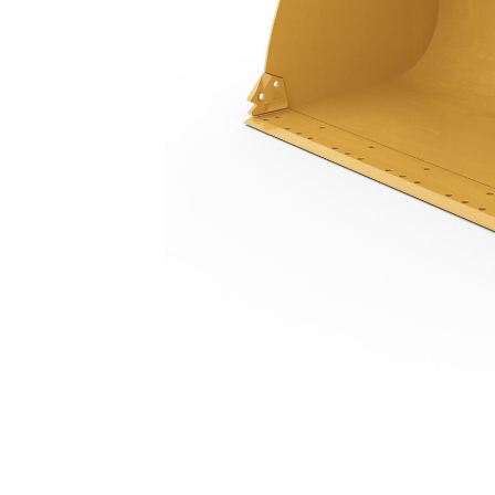
2,9 M3 (3,8 Yd3), Pinada, Borda De Base, Pneus 23.5R25
Ben
Alterar Modelo