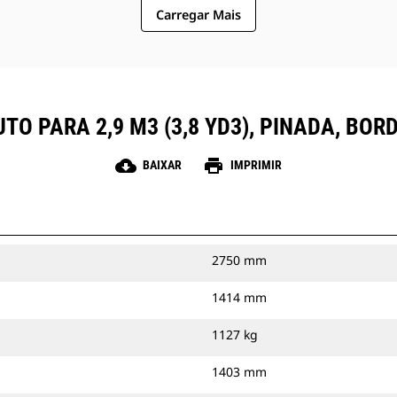
Carregar Mais
O PARA 2,9 M3 (3,8 YD3), PINADA, BOR
cloud_download
print
BAIXAR
IMPRIMIR
2750 mm
1414 mm
1127 kg
1403 mm