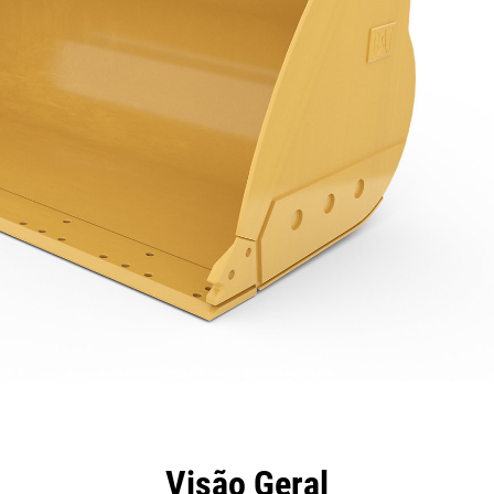
efícios
Especificações
Ferramentas
Galeria
Visão Geral