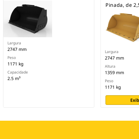
Pinada, de 2,
Largura
2747 mm
Largura
Peso
2747 mm
1171 kg
Altura
Capacidade
1359 mm
2.5 m³
Peso
1171 kg
Exib