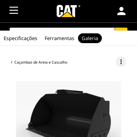
person
SEARCH
search
Especificações
Ferramentas
Galeria
more_vert
Caçambas de Areia e Cascalho