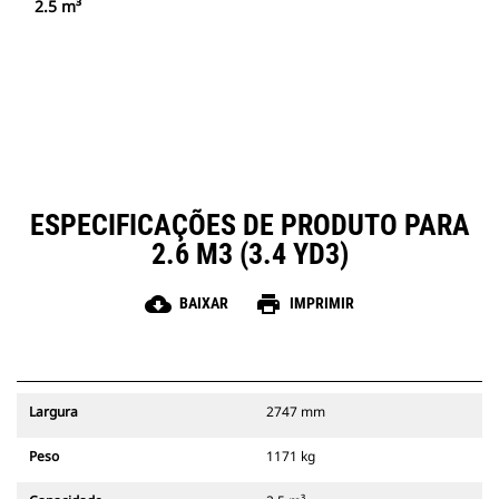
2.5 m³
ESPECIFICAÇÕES DE PRODUTO PARA
2.6 M3 (3.4 YD3)
cloud_download
print
BAIXAR
IMPRIMIR
Largura
2747 mm
Peso
1171 kg