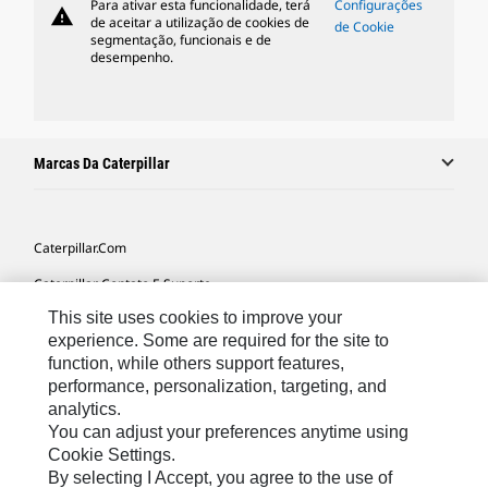
Para ativar esta funcionalidade, terá
Configurações
warning
de aceitar a utilização de cookies de
de Cookie
segmentação, funcionais e de
desempenho.
Marcas Da Caterpillar
Caterpillar.com
Caterpillar Contato E Suporte
This site uses cookies to improve your
Minhas Preferências De Marketing
experience. Some are required for the site to
Mapa Do Local
function, while others support features,
performance, personalization, targeting, and
Cookie Settings
analytics.
Legal
You can adjust your preferences anytime using
Cookie Settings.
Privacidade
By selecting I Accept, you agree to the use of