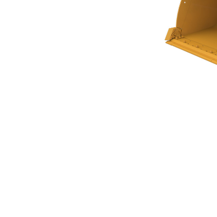
Caçamba De Propósito Geral Da Série Performance De 6 M³ (7,75 Yd³)
Ben
Alterar Modelo