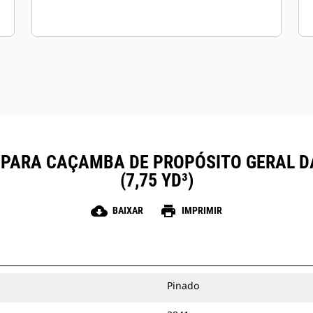
 PARA CAÇAMBA DE PROPÓSITO GERAL DA
(7,75 YD³)
cloud_download
print
BAIXAR
IMPRIMIR
Pinado