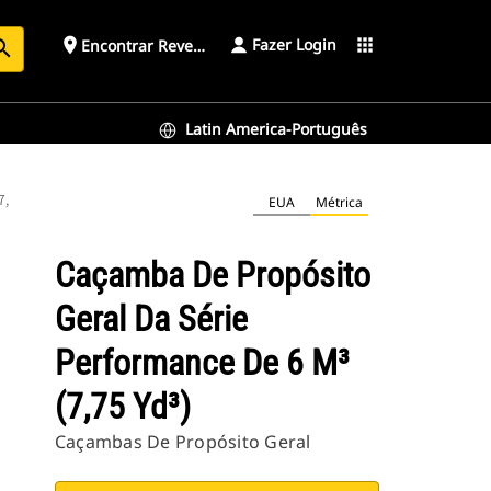
Fazer Login
place
apps
Encontrar Revendedor
arch
Latin America-Português
,75 yd³)
EUA
Métrica
Caçamba De Propósito
Geral Da Série
Performance De 6 M³
(7,75 Yd³)
Caçambas De Propósito Geral