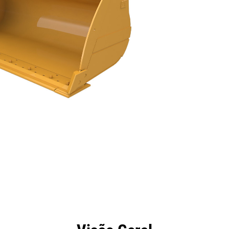
efícios
Especificações
Ferramentas
Galeria