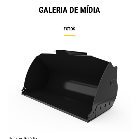
GALERIA DE MÍDIA
FOTOS
Foto em Estúdio
Vist