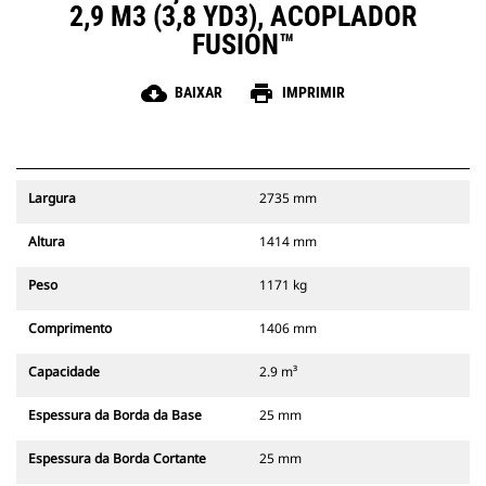
2,9 M3 (3,8 YD3), ACOPLADOR
FUSION™
cloud_download
print
BAIXAR
IMPRIMIR
Largura
2735 mm
Altura
1414 mm
Peso
1171 kg
Comprimento
1406 mm
Capacidade
2.9 m³
Espessura da Borda da Base
25 mm
Espessura da Borda Cortante
25 mm