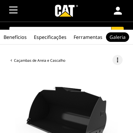
person
SEARCH
search
Benefícios
Especificações
Ferramentas
Galeria
more_vert
Caçambas de Areia e Cascalho