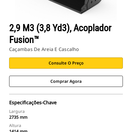
2,9 M3 (3,8 Yd3), Acoplador
Fusion™
Caçambas De Areia E Cascalho
Consulte O Preço
Comprar Agora
Especificações-Chave
Largura
2735 mm
Altura
1414 mm