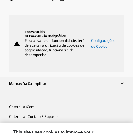
Redes Sociais
Os Cookies São Obrigatórios
Para ativar esta funcionalidade, terá
Configurações
warning
de aceitar a utilização de cookies de
de Cookie
segmentação, funcionais e de
desempenho.
Marcas Da Caterpillar
Caterpillar.com
Caterpillar Contato E Suporte
Minhas Preferências De Marketing
This site uses cookies to improve your