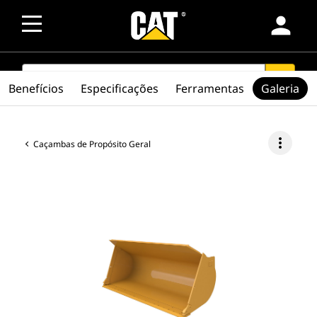
person
SEARCH
search
Benefícios
Especificações
Ferramentas
Galeria
more_vert
Caçambas de Propósito Geral