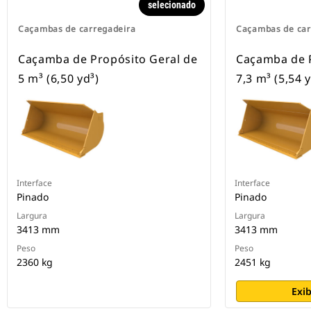
selecionado
Caçambas de carregadeira
Caçambas de car
Caçamba de Propósito Geral de
Caçamba de P
5 m³ (6,50 yd³)
7,3 m³ (5,54 y
Interface
Interface
Pinado
Pinado
Largura
Largura
3413 mm
3413 mm
Peso
Peso
2360 kg
2451 kg
Exib