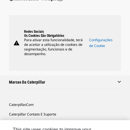
Redes Sociais
Os Cookies São Obrigatórios
Para ativar esta funcionalidade, terá
Configurações
warning
de aceitar a utilização de cookies de
de Cookie
segmentação, funcionais e de
desempenho.
Marcas Da Caterpillar
Caterpillar.com
Caterpillar Contato E Suporte
Minhas Preferências De Marketing
This site uses cookies to improve your