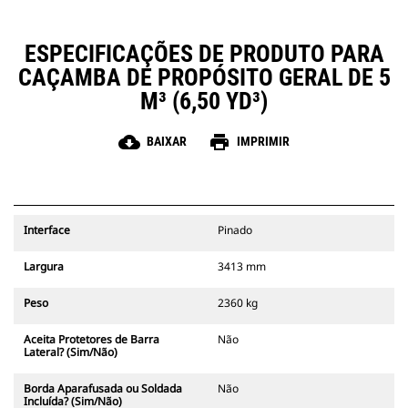
ESPECIFICAÇÕES DE PRODUTO PARA
CAÇAMBA DE PROPÓSITO GERAL DE 5
M³ (6,50 YD³)
cloud_download
print
BAIXAR
IMPRIMIR
Interface
Pinado
Largura
3413 mm
Peso
2360 kg
Aceita Protetores de Barra
Não
Lateral? (Sim/Não)
Borda Aparafusada ou Soldada
Não
Incluída? (Sim/Não)