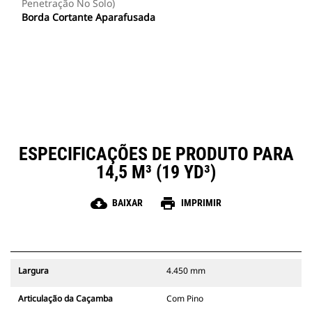
Penetração No Solo)
Borda Cortante Aparafusada
ESPECIFICAÇÕES DE PRODUTO PARA
14,5 M³ (19 YD³)
cloud_download
print
BAIXAR
IMPRIMIR
Largura
4.450 mm
Articulação da Caçamba
Com Pino