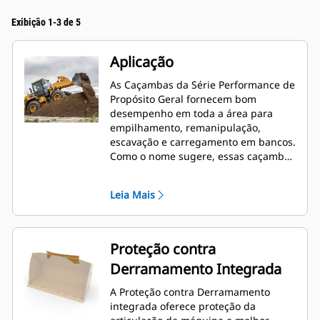
Exibição 1-3 de 5
Aplicação
As Caçambas da Série Performance de
Propósito Geral fornecem bom
desempenho em toda a área para
empilhamento, remanipulação,
escavação e carregamento em bancos.
Como o nome sugere, essas caçambas
funcionam bem no carregamento de
pilhas e no carregamento em bancos.
Leia Mais
São projetadas para forças de
desagregação padrão e condições de
abrasão. Ideal para aplicações de
arrasto para trás e nivelamento. O
Proteção contra
fator de enchimento das caçambas da
Derramamento Integrada
Série Performance pode estar até
115% acima da capacidade
A Proteção contra Derramamento
especificada.
integrada oferece proteção da