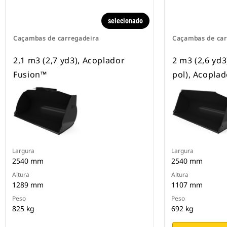
selecionado
Caçambas de carregadeira
Caçambas de car
2,1 m3 (2,7 yd3), Acoplador
2 m3 (2,6 yd3
Fusion™
pol), Acoplad
Largura
Largura
2540 mm
2540 mm
Altura
Altura
1289 mm
1107 mm
Peso
Peso
825 kg
692 kg