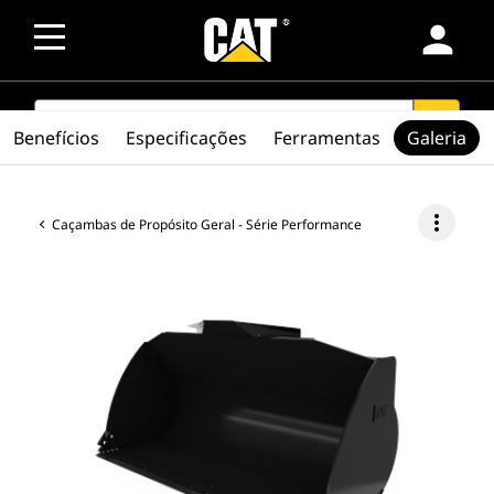
person
SEARCH
search
Benefícios
Especificações
Ferramentas
Galeria
more_vert
Caçambas de Propósito Geral - Série Performance