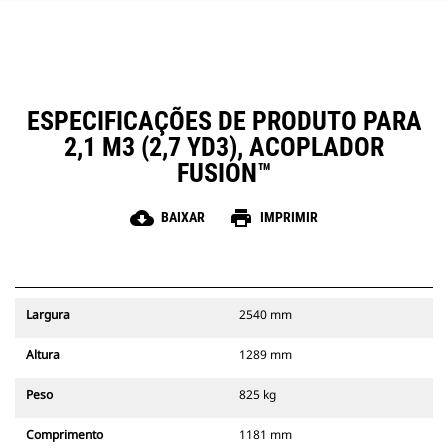
ESPECIFICAÇÕES DE PRODUTO PARA
2,1 M3 (2,7 YD3), ACOPLADOR
FUSION™
cloud_download
print
BAIXAR
IMPRIMIR
Largura
2540 mm
Altura
1289 mm
Peso
825 kg
Comprimento
1181 mm