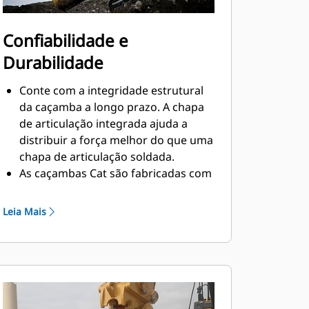
Confiabilidade e
Durabilidade
Conte com a integridade estrutural
da caçamba a longo prazo. A chapa
de articulação integrada ajuda a
distribuir a força melhor do que uma
chapa de articulação soldada.
As caçambas Cat são fabricadas com
aço resistente à abrasão de alta
resistência, especialmente em
Leia Mais
componentes que se desgastam
muito.
Proteja as áreas de maior desgaste e
mais importantes da caçamba com
as Ferramentas de Penetração no
Solo (GET, Ground Engaging Tools)