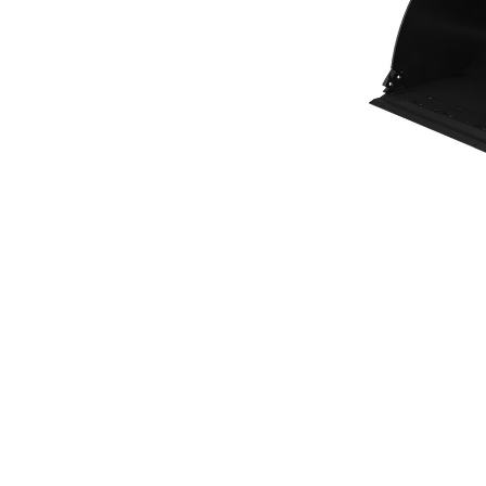
Caçamba De Propósito Geral Da Série Performance De 3,1 M³ (4 Yd³)
Ben
Alterar Modelo