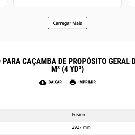
Carregar Mais
 PARA CAÇAMBA DE PROPÓSITO GERAL D
M³ (4 YD³)
cloud_download
print
BAIXAR
IMPRIMIR
Fusion
2927 mm