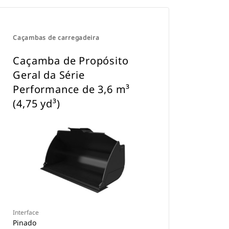
manter os acessórios presos.
Os Acopladores Dedicados CW estão
disponíveis para todas as
Caçambas de carregadeira
escavadeiras com esteira e com
rodas.
Caçamba de Propósito
Geral da Série
Performance de 3,6 m³
(4,75 yd³)
Interface
Pinado