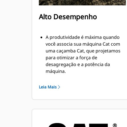
Alto Desempenho
A produtividade é máxima quando
você associa sua máquina Cat com
uma caçamba Cat, que projetamos
para otimizar a força de
desagregação e a potência da
máquina.
O perfil de revestimento de raio
duplo melhora o fluxo do material na
Leia Mais
caçamba. A folga maior do braço de
apoio garante que o fundo da
caçamba não seja arrastado,
reduzindo os custos de manutenção.
O consumo de combustível atinge o
nível máximo durante a escavação.