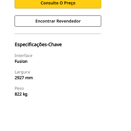
Consulte O Preço
Encontrar Revendedor
Especificações-Chave
Interface
Fusion
Largura
2927 mm
Peso
822 kg
Encontrar Revendedor
Consulte O Preço