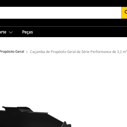
se
orte
Peças
ropósito Geral
Caçamba de Propósito Geral da Série Performance de 3,1 m³ 