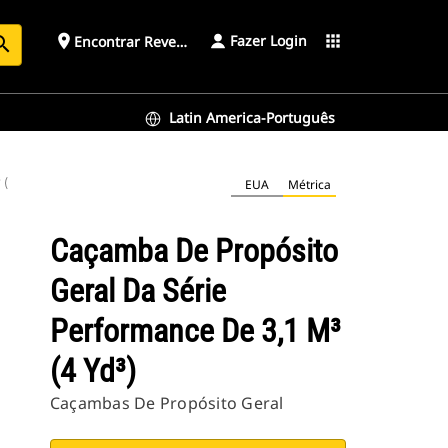
Fazer Login
place
apps
Encontrar Revendedor
arch
Latin America-Português
(4 yd³)
EUA
Métrica
Caçamba De Propósito
Geral Da Série
Performance De 3,1 M³
(4 Yd³)
Caçambas De Propósito Geral