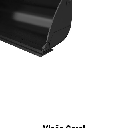
efícios
Especificações
Ferramentas
Galeria