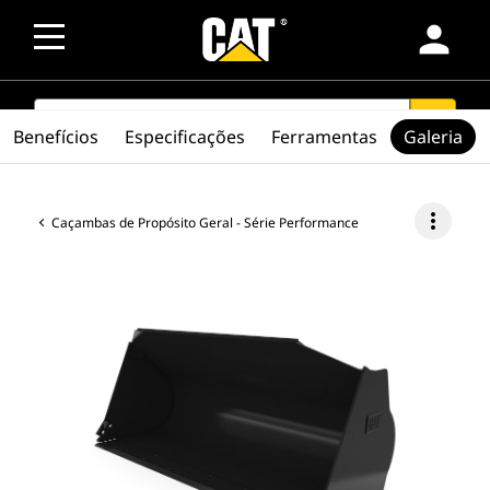
person
SEARCH
search
Benefícios
Especificações
Ferramentas
Galeria
more_vert
Caçambas de Propósito Geral - Série Performance