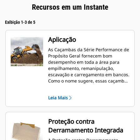
Recursos em um Instante
Exibição 1-3 de 5
Aplicação
As Caçambas da Série Performance de
Propósito Geral fornecem bom
desempenho em toda a área para
empilhamento, remanipulação,
escavação e carregamento em bancos.
Como o nome sugere, essas caçambas
funcionam bem no carregamento de
pilhas e no carregamento em bancos.
Leia Mais
São projetadas para forças de
desagregação padrão e condições de
abrasão. Ideal para aplicações de
arrasto para trás e nivelamento. O
Proteção contra
fator de enchimento das caçambas da
Derramamento Integrada
Série Performance pode estar até
115% acima da capacidade