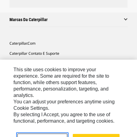
Marcas Da Caterpillar
Caterpillar.com
Caterpillar Contato E Suporte
Minhas Preferências De Marketing
This site uses cookies to improve your
Mapa Do Local
experience. Some are required for the site to
function, while others support features,
Cookie Settings
performance, personalization, targeting, and
Legal
analytics.
You can adjust your preferences anytime using
Privacidade
Cookie Settings.
By selecting I Accept, you agree to the use of
functional, performance, and targeting cookies.
South America -
© 2026 Caterpillar. Todos os direitos
Portuguese
reservados.