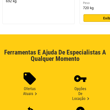
692 kg
Peso
720 kg
Exib
Ferramentas E Ajuda De Especialistas A
Qualquer Momento
Ofertas
Opções
Atuais
De
Locação