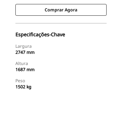
Comprar Agora
Especificações-Chave
Largura
2747 mm
Altura
1687 mm
Peso
1502 kg
Comprar Agora
Consulte O Preço