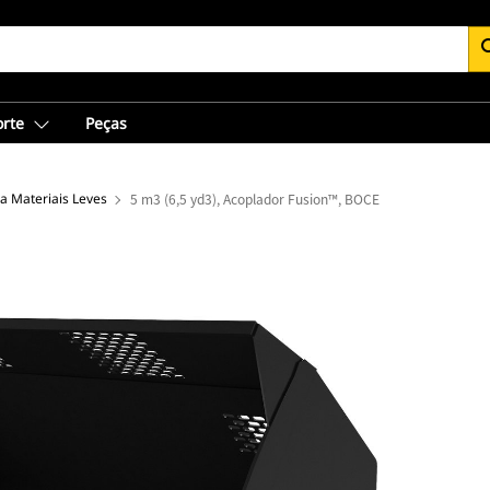
se
orte
Peças
 Materiais Leves
5 m3 (6,5 yd3), Acoplador Fusion™, BOCE