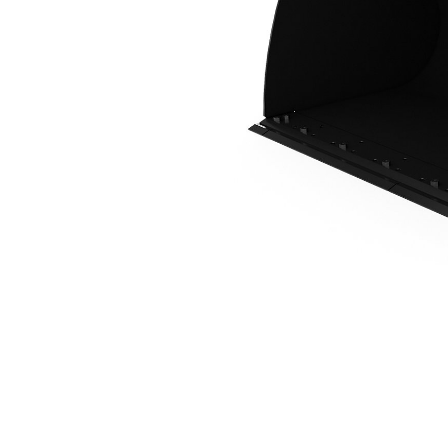
5 M3 (6,5 Yd3), Acoplador Fusion™, BOCE
Ben
Alterar Modelo