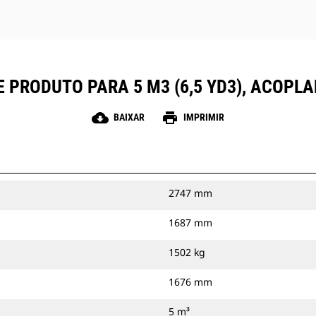
 PRODUTO PARA 5 M3 (6,5 YD3), ACOPL
cloud_download
print
BAIXAR
IMPRIMIR
2747 mm
1687 mm
1502 kg
1676 mm
5 m³