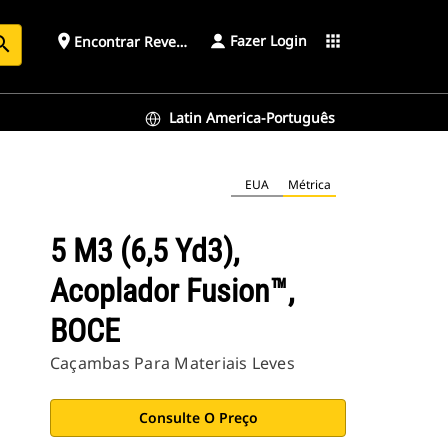
Fazer Login
place
apps
Encontrar Revendedor
arch
Latin America-Português
EUA
Métrica
5 M3 (6,5 Yd3),
Acoplador Fusion™,
BOCE
Caçambas Para Materiais Leves
Consulte O Preço