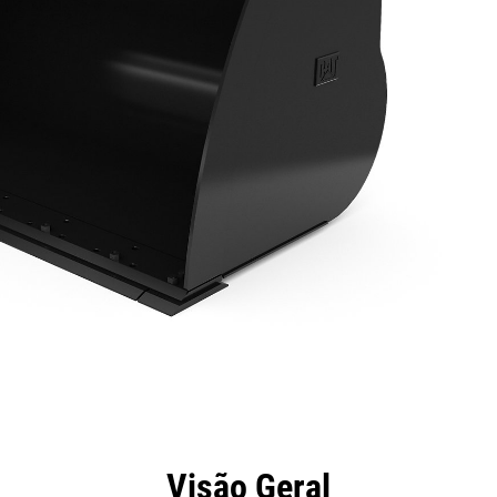
efícios
Especificações
Ferramentas
Galeria
Visão Geral