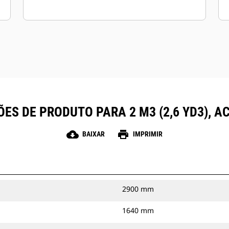
ÕES DE PRODUTO PARA 2 M3 (2,6 YD3), A
cloud_download
print
BAIXAR
IMPRIMIR
2900 mm
1640 mm