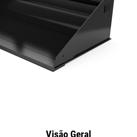
efícios
Especificações
Ferramentas
Galeria
Visão Geral