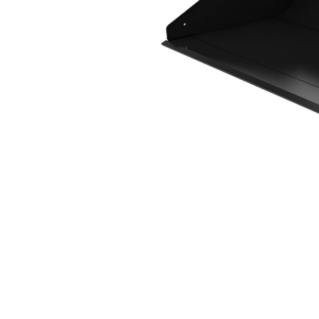
2 M3 (2,6 Yd3), Acoplador ISO
Ben
Alterar Modelo