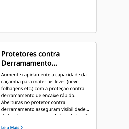
Protetores contra
Derramamento
Desconectáveis Opcionais
Aumente rapidamente a capacidade da
caçamba para materiais leves (neve,
folhagens etc.) com a proteção contra
derramamento de encaixe rápido.
Aberturas no protetor contra
derramamento asseguram visibilidade
da borda cortante quando instaladas. O
mesmo protetor contra derramamento
Leia Mais