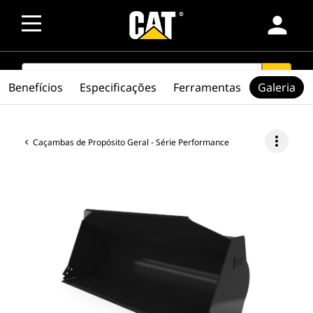
person
SEARCH
search
Benefícios
Especificações
Ferramentas
Galeria
more_vert
Caçambas de Propósito Geral - Série Performance