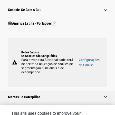
Conecte-Se Com A Cat
América Latina ‧ Português
Redes Sociais
Os Cookies São Obrigatórios
Para ativar esta funcionalidade, terá
Configurações
warning
de aceitar a utilização de cookies de
de Cookie
segmentação, funcionais e de
desempenho.
Marcas Da Caterpillar
This site uses cookies to improve your