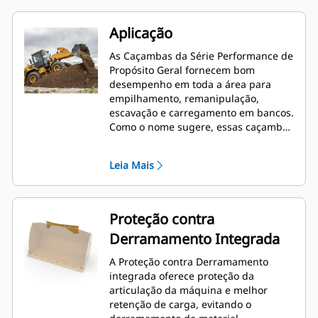
Aplicação
As Caçambas da Série Performance de
Propósito Geral fornecem bom
desempenho em toda a área para
empilhamento, remanipulação,
escavação e carregamento em bancos.
Como o nome sugere, essas caçambas
funcionam bem no carregamento de
pilhas e no carregamento em bancos.
Leia Mais
São projetadas para forças de
desagregação padrão e condições de
abrasão. Ideal para aplicações de
arrasto para trás e nivelamento. O
Proteção contra
fator de enchimento das caçambas da
Derramamento Integrada
Série Performance pode estar até
115% acima da capacidade
A Proteção contra Derramamento
especificada.
integrada oferece proteção da
articulação da máquina e melhor
retenção de carga, evitando o