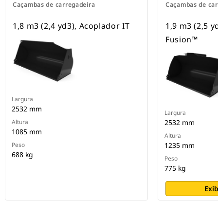
Caçambas de carregadeira
Caçambas de car
1,8 m3 (2,4 yd3), Acoplador IT
1,9 m3 (2,5 y
Fusion™
Largura
2532 mm
Largura
Altura
2532 mm
1085 mm
Altura
Peso
1235 mm
688 kg
Peso
775 kg
Exib