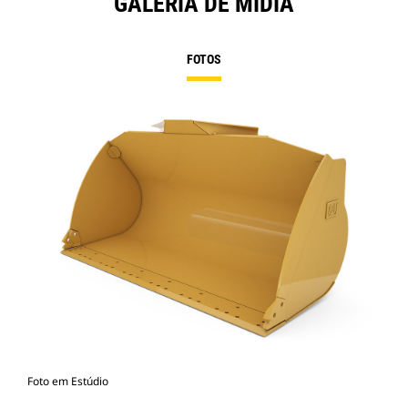
GALERIA DE MÍDIA
FOTOS
Foto em Estúdio
Vist