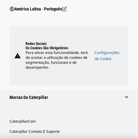
América Latina ‧ Português
Redes Sociais
Os Cookies São Obrigatórios
Para ativar esta funcionalidade, terá
Configurações
warning
de aceitar a utilização de cookies de
de Cookie
segmentação, funcionais e de
desempenho.
Marcas Da Caterpillar
Caterpillar.com
Caterpillar Contato E Suporte