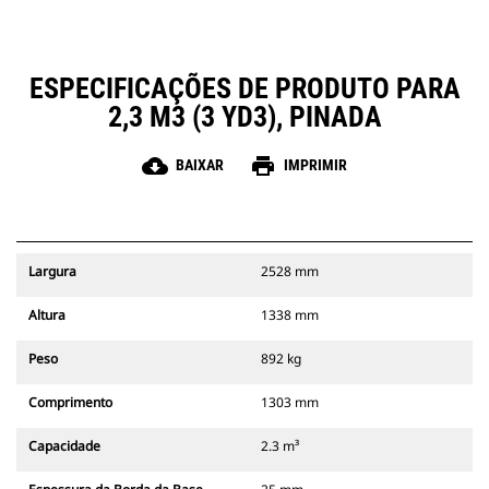
ESPECIFICAÇÕES DE PRODUTO PARA
2,3 M3 (3 YD3), PINADA
cloud_download
print
BAIXAR
IMPRIMIR
Largura
2528 mm
Altura
1338 mm
Peso
892 kg
Comprimento
1303 mm
Capacidade
2.3 m³