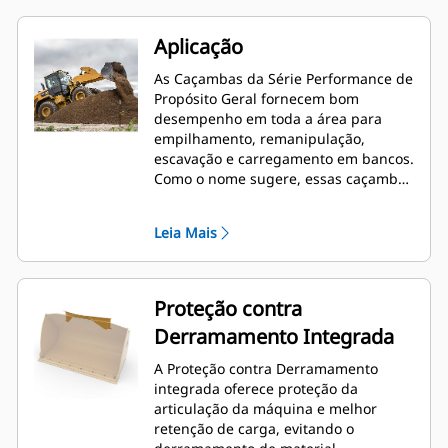
Aplicação
As Caçambas da Série Performance de
Propósito Geral fornecem bom
desempenho em toda a área para
empilhamento, remanipulação,
escavação e carregamento em bancos.
Como o nome sugere, essas caçambas
funcionam bem no carregamento de
pilhas e no carregamento em bancos.
Leia Mais
São projetadas para forças de
desagregação padrão e condições de
abrasão. Ideal para aplicações de
arrasto para trás e nivelamento. O
Proteção contra
fator de enchimento das caçambas da
Derramamento Integrada
Série Performance pode estar até
115% acima da capacidade
A Proteção contra Derramamento
especificada.
integrada oferece proteção da
articulação da máquina e melhor
retenção de carga, evitando o