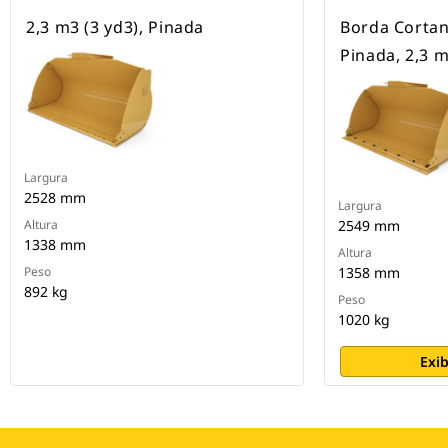
2,3 m3 (3 yd3), Pinada
Borda Cortan
Pinada, 2,3 m
Largura
2528 mm
Largura
Altura
2549 mm
1338 mm
Altura
Peso
1358 mm
892 kg
Peso
1020 kg
Exib