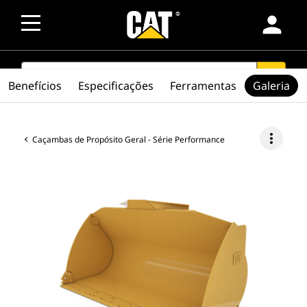
person
SEARCH
search
Benefícios
Especificações
Ferramentas
Galeria
more_vert
Caçambas de Propósito Geral - Série Performance