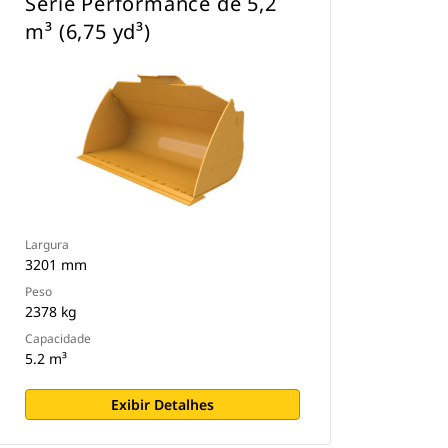
Série Performance de 5,2
m³ (6,75 yd³)
Largura
3201 mm
Peso
2378 kg
Capacidade
5.2 m³
Exibir Detalhes