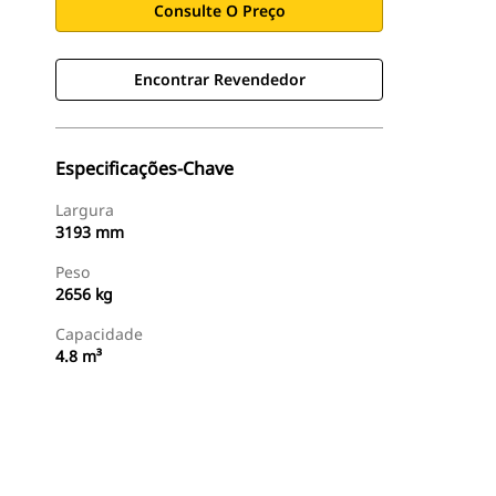
Consulte O Preço
Encontrar Revendedor
Especificações-Chave
Largura
3193 mm
Peso
2656 kg
Capacidade
4.8 m³
Encontrar Revendedor
Consulte O Preço