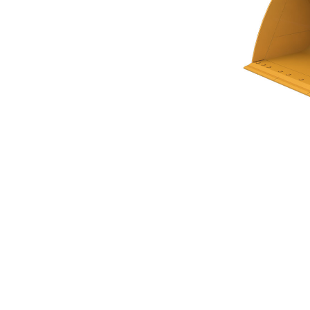
Caçamba De Piso Plano Da Série Performance De 4,8 M³ (6,25 Yd³)
Ben
Alterar Modelo