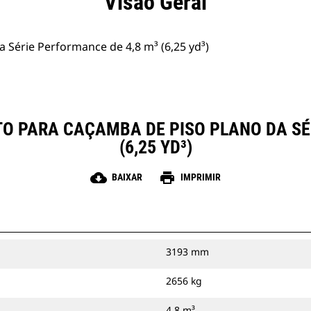
Visão Geral
 Série Performance de 4,8 m³ (6,25 yd³)
O PARA CAÇAMBA DE PISO PLANO DA SÉ
(6,25 YD³)
cloud_download
print
BAIXAR
IMPRIMIR
3193 mm
2656 kg
4.8 m³