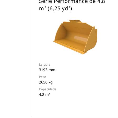
Série Performance de 4,8
m³ (6,25 yd³)
Largura
3193 mm
Peso
2656 kg
Capacidade
4.8 m³