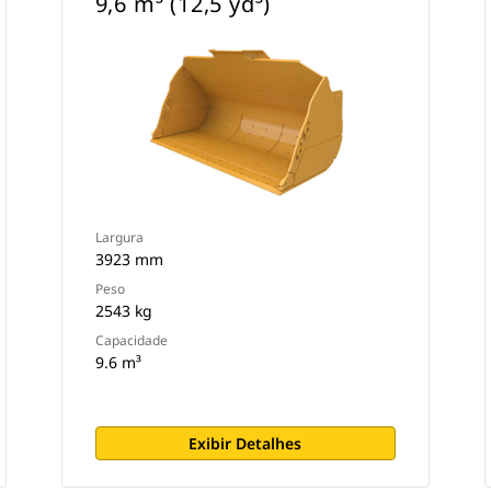
9,6 m³ (12,5 yd³)
Largura
3923 mm
Peso
2543 kg
Capacidade
9.6 m³
Exibir Detalhes