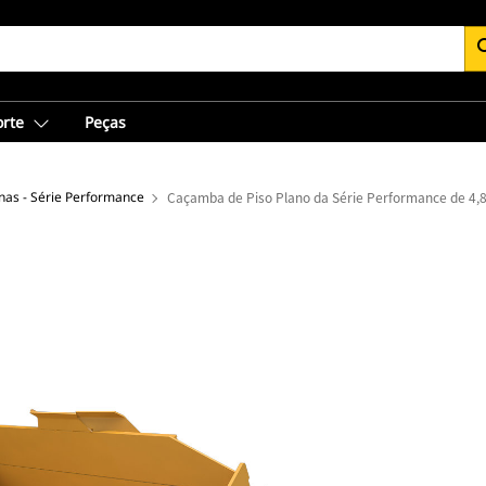
se
orte
Peças
as - Série Performance
Caçamba de Piso Plano da Série Performance de 4,8 