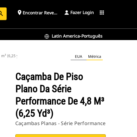
Fazer Login
place
apps
Encontrar Revendedor
arch
Latin America-Português
m³ (6,25 yd³)
EUA
Métrica
Caçamba De Piso
Plano Da Série
Performance De 4,8 M³
(6,25 Yd³)
Caçambas Planas - Série Performance