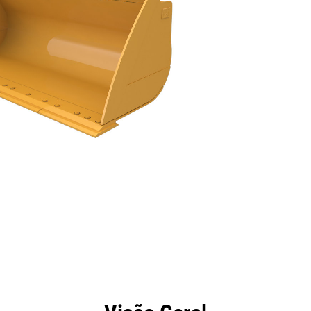
efícios
Especificações
Ferramentas
Galeria