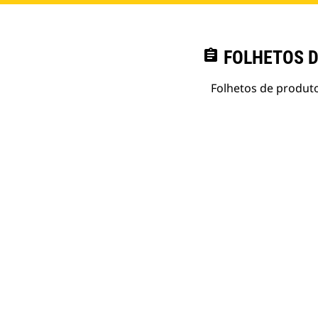
assignment
FOLHETOS D
Folhetos de produto