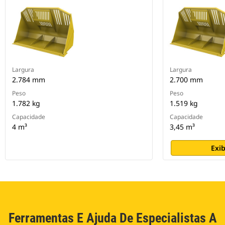
Largura
Largura
2.784 mm
2.700 mm
Peso
Peso
1.782 kg
1.519 kg
Capacidade
Capacidade
4 m³
3,45 m³
Exib
Ferramentas E Ajuda De Especialistas A