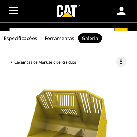
person
SEARCH
search
Especificações
Ferramentas
Galeria
more_vert
Caçambas de Manuseio de Resíduos