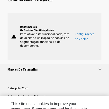
Redes Sociais
Os Cookies São Obrigatórios
Para ativar esta funcionalidade, terá
Configurações
warning
de aceitar a utilização de cookies de
de Cookie
segmentação, funcionais e de
desempenho.
Marcas Da Caterpillar
Caterpillar.com
Caterpillar Contato E Suporte
This site uses cookies to improve your
Minhas Preferências De Marketing
experience. Some are required for the site to