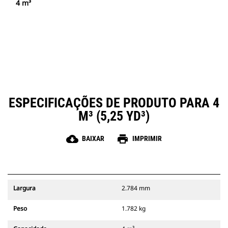
4 m³
ESPECIFICAÇÕES DE PRODUTO PARA 4
M³ (5,25 YD³)
cloud_download
print
BAIXAR
IMPRIMIR
Largura
2.784 mm
Peso
1.782 kg