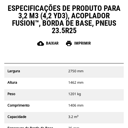
ESPECIFICAÇÕES DE PRODUTO PARA
3,2 M3 (4,2 YD3), ACOPLADOR
FUSION™, BORDA DE BASE, PNEUS
23.5R25
cloud_download
print
BAIXAR
IMPRIMIR
Largura
2750 mm
Altura
1462 mm
Peso
1201 kg
Comprimento
1406 mm
Capacidade
3.2 m³