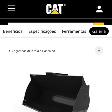
person
SEARCH
search
Benefícios
Especificações
Ferramentas
Galeria
more_vert
Caçambas de Areia e Cascalho