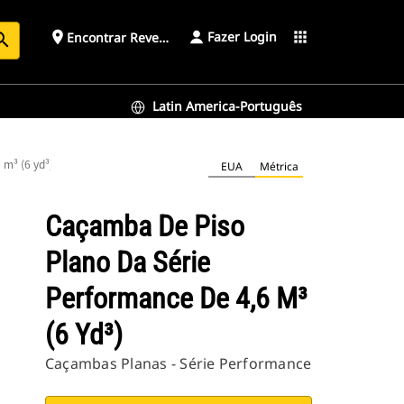
Fazer Login
place
apps
Encontrar Revendedor
arch
Latin America-Português
 m³ (6 yd³)
EUA
Métrica
Caçamba De Piso
Plano Da Série
Performance De 4,6 M³
(6 Yd³)
Caçambas Planas - Série Performance