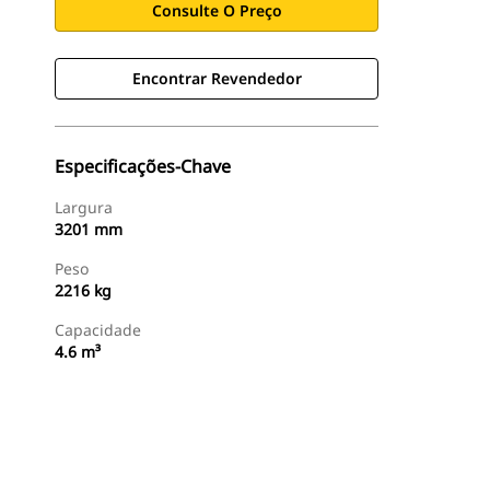
Consulte O Preço
Encontrar Revendedor
Especificações-Chave
Largura
3201 mm
Peso
2216 kg
Capacidade
4.6 m³
Encontrar Revendedor
Consulte O Preço