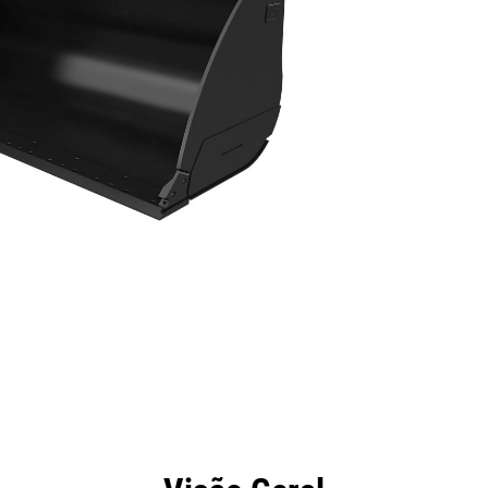
efícios
Especificações
Ferramentas
Galeria