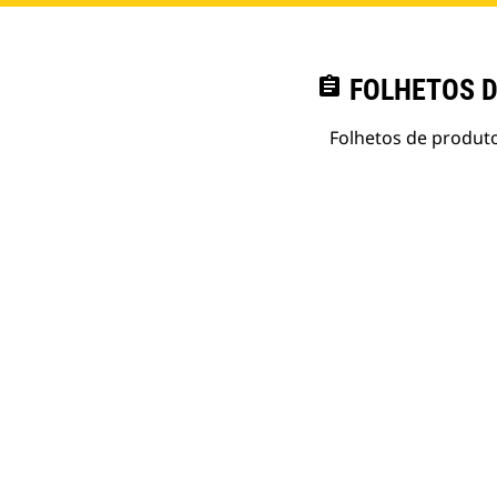
assignment
FOLHETOS D
Folhetos de produto