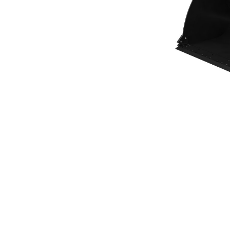
Caçamba De Piso Plano Da Série Performance De 4,6 M³ (6 Yd³)
Ben
Alterar Modelo