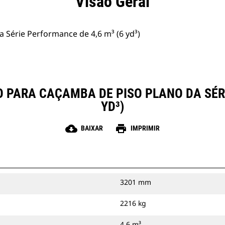
Visão Geral
 Série Performance de 4,6 m³ (6 yd³)
 PARA CAÇAMBA DE PISO PLANO DA SÉRI
YD³)
cloud_download
print
BAIXAR
IMPRIMIR
3201 mm
2216 kg
4.6 m³