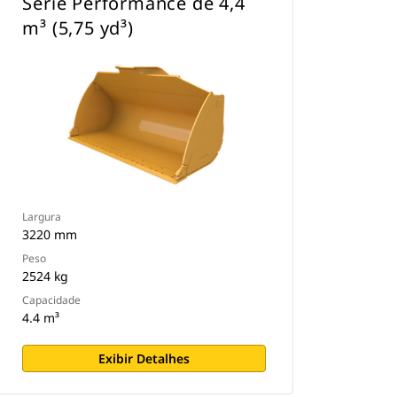
Série Performance de 4,4
m³ (5,75 yd³)
Largura
3220 mm
Peso
2524 kg
Capacidade
4.4 m³
Exibir Detalhes