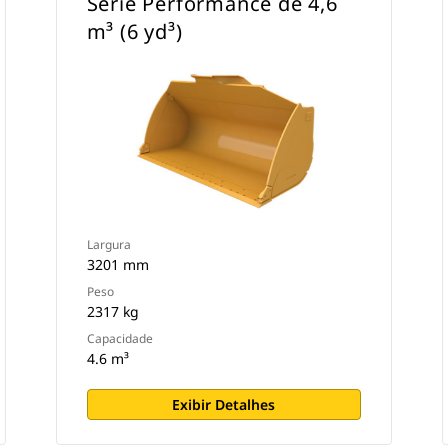
Série Performance de 4,6
m³ (6 yd³)
Largura
3201 mm
Peso
2317 kg
Capacidade
4.6 m³
Exibir Detalhes