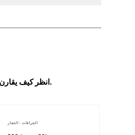
انظر كيف يقارن 500 مم (20 بوصة) بالمنتجات التي تتم مقارنتها بشكل متكرر.
الجرافات - الحفار