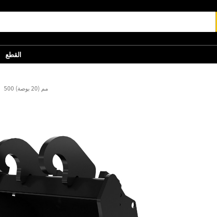
القطع
500 مم (20 بوصة)