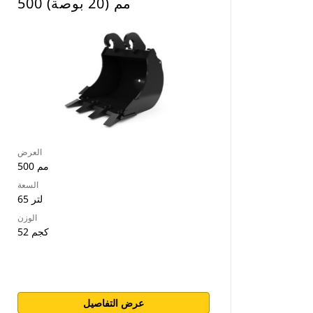
500 مم (20 بوصة)
العرض
500 مم
السعة
65 لتر
الوزن
52 كجم
عرض التفاصيل