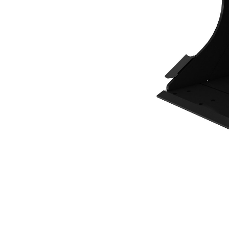
500 مم (20 بوصة)
مزايا
تغيير الموديل