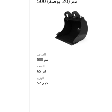
500 مم (20 بوصة)
العرض
500 مم
السعة
65 لتر
الوزن
52 كجم