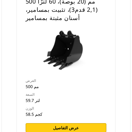
500 مم (20 بوصة)، 60 لترًا
(2,1 قدم3)، تثبيت بمسامير،
أسنان مثبتة بمسامير
العرض
500 مم
السعة
59.7 لتر
الوزن
58.5 كجم
عرض التفاصيل