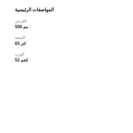
المواصفات الرئيسية
العرض
500 مم
السعة
65 لتر
الوزن
52 كجم
طلب عرض أسعار
تسوَّق الآن