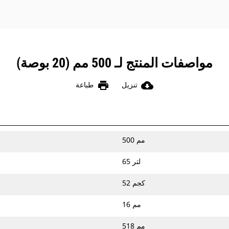
مواصفات المنتج لـ 500 مم (20 بوصة)
print
cloud_download
تنزيل
طباعة
500 مم
65 لتر
52 كجم
16 مم
518 مم