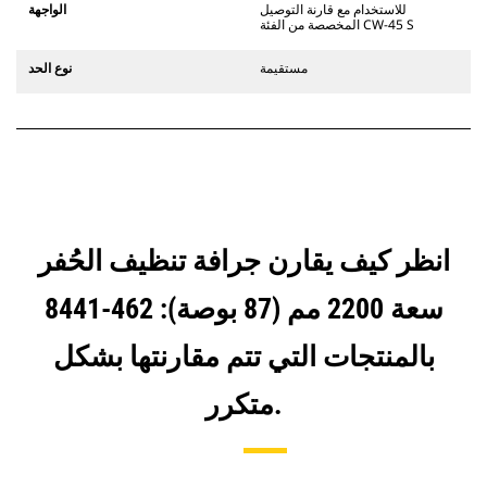
يستخدم مفصلات قارنة التوصيل السريعة
للاستخدام مع قارنة التوصيل
الواجهة
الثابتة. تتميز قارنات التوصيل المخصصة
المخصصة من الفئة CW-45 S
من الفئة CW بنظام قفل من نمط
الإسفين لتأمين الملحقات.
مستقيمة
نوع الحد
تتوفر قارنات التوصيل المخصصة من
الفئة CW لكل الحفارات المجنزرة وذات
العجلات.
انظر كيف يقارن جرافة تنظيف الحُفر
سعة 2200 مم (87 بوصة): 462-8441
بالمنتجات التي تتم مقارنتها بشكل
متكرر.