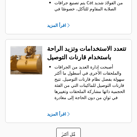
يتم تصنيع جرافات Cat من الفولاذ شديد
الصلابة المقاوم للتآكل، خصوصًا في
المكونات التي تتآكل بشكل مفرط.
يمكنك حماية أهم المناطق التي تتعرض
اقرأ المزيد
للتآكل المفرط في الجرافة باستخدام
.
أدوات التعشيق الأرضية (GET) من Cat
®
‏‫تحافظ واقيات القضبان الجانبية والقواطع
الجانبية على أجزاء الجرافة التي تحتك
تتعدد الاستخدامات وتزيد الراحة
بالمواد وتخترقها بأكبر قدر.
باستخدام قارنات التوصيل
يمكنك خفض تكاليف الصيانة باختيار
أدوات التعشيق الأرضية (GET) المناسبة
أصبحت إدارة العديد من الجرافات
لجرافتك وتطبيقاتك.
والملحقات الأخرى في أسطول ما أكثر
تتوفر خيارات متنوعة من أطراف
سهولة بفضل نظام قارنات التوصيل. ‏‫تتيح
الجرافات بما يتناسب مع تطبيقاتك.‬ سواء
قارنات التوصيل للماكينات التي من الفئة
كنت بحاجة إلى تنظيف الأرض وتسويتها أو
الحجمية ذاتها مشاركة الملحقات وتغييرها
الحفر في المواد الصلبة الكاشطة، ستجد
في ثوانٍ من دون الحاجة إلى مغادرة
لدينا الطرف المناسب.
الكابينة الآمنة.
كما أن الجرافات التي يمكن تثبيتها
اقرأ المزيد
مباشرة بالماكينة بمسامير تتوافق مع
قارنات التوصيل ذات مسمار الإمساك من
‎، باستثناء الجرافات ذات مسمار
Cat
®
َمِّل أكثر
الإمساك من الفئة Performance.‬ ‏‫تحتوي