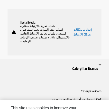
Social Media
ملفات تعريف الارتباط مطلوبة
إعدادات ملٝات
لتمكين هذه الميزة، يجب عليك قبول
warning
استخدام ملفات تعريف الارتباط الخاصة
تعريٝ الارتباط
بالاستهداف والأداء وملفات تعريف الارتباط
الوظيفية.
Caterpillar Brands
Caterpillar.com
CAT التواصل من أجل خدمة المعدات ودعم
تفضيلات التسويق الخاصة بي
This site uses cookies to improve your