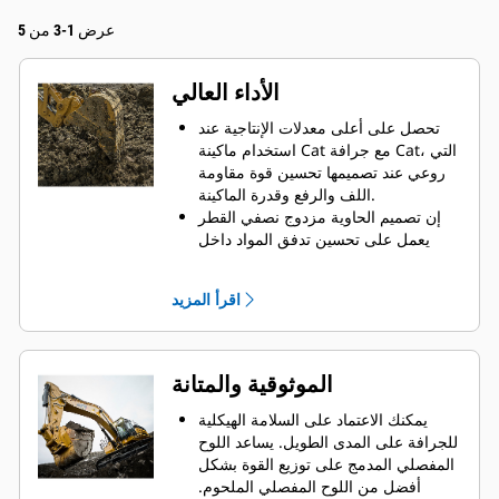
عرض 1-3 من 5
الأداء العالي
تحصل على أعلى معدلات الإنتاجية عند
استخدام ماكينة Cat مع جرافة Cat، التي
روعي عند تصميمها تحسين قوة مقاومة
اللف والرفع وقدرة الماكينة.
إن تصميم الحاوية مزدوج نصفي القطر
يعمل على تحسين تدفق المواد داخل
الجرافة. يضمن خلوص المؤخرة الزائد
عدم سحب الجزء السفلي من الجرافة،
اقرأ المزيد
الأمر الذي يقلل من تكاليف الصيانة.
يزيد استهلاك الوقود إلى الحد الأقصى
أثناء الحفر. تم تصميم جرافات Cat بحيث
تخترق المواد بمنتهى السرعة لتحسين
الموثوقية والمتانة
كفاءة التشغيل الكلية للماكينة.
تحميل كمية أكبر من المواد في أقل وقت
يمكنك الاعتماد على السلامة الهيكلية
ممكن. يساعد شكل الجرافة والقضبان
للجرافة على المدى الطويل. ‏‫يساعد اللوح
الجانبية على الاحتفاظ بمعظم المواد في
المفصلي المدمج على توزيع القوة بشكل
الجرافة لكل حمولة.
أفضل من اللوح المفصلي الملحوم.