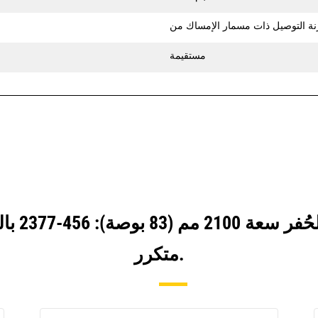
مستقيمة
انظر كيف
متكرر.