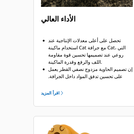
الأداء العالي
تحصل على أعلى معدلات الإنتاجية عند
استخدام ماكينة Cat مع جرافة Cat، التي
روعي عند تصميمها تحسين قوة مقاومة
اللف والرفع وقدرة الماكينة.
إن تصميم الحاوية مزدوج نصفي القطر يعمل
على تحسين تدفق المواد داخل الجرافة.
يضمن خلوص المؤخرة الزائد عدم سحب
الجزء السفلي من الجرافة، الأمر الذي يقلل
اقرأ المزيد
من تكاليف الصيانة.
يزيد استهلاك الوقود إلى الحد الأقصى أثناء
الحفر. تم تصميم جرافات Cat بحيث تخترق
المواد بمنتهى السرعة لتحسين كفاءة
التشغيل الكلية للماكينة.
تحميل كمية أكبر من المواد في أقل وقت