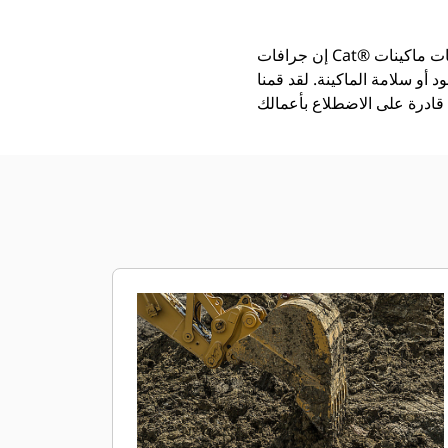
إن جرافات Cat®‎ أكثر من مجرد أداة إضافية، فهي من ملحقات ماكينات Cat. تتوازن كل جرافة من الجرافات بشكل مثالي مع
 أو سلامة الماكينة. لقد قمنا