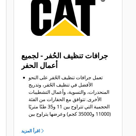
التعشيق الأرضية (GET) المناسبة لجرافتك
وتطبيقاتك.
تتوفر خيارات متنوعة من أطراف الجرافات
بما يتناسب مع تطبيقاتك.‬ سواء كنت بحاجة
إلى تنظيف الأرض وتسويتها أو الحفر في
المواد الصلبة الكاشطة، ستجد لدينا الطرف
المناسب.
جرافات تنظيف الحُفر - لجميع
أعمال الحفر
تعمل جرافات تنظيف الحُفر على النحو
الأفضل في تنظيف الحُفر، وتدريج
المنحدرات، والتسوية، وأعمال التشطيبات
الأخرى. تتوافق مع الحفارات من الفئة
الحجمية التي تتراوح بين 11 و35 طنًا متريًا
(11000 و35000 كجم) وعرضها يتراوح بين
1200 و2400 مم (48 و94 بوصة).
إن جرافات تنظيف الحُفر هي الجرافات
اقرأ المزيد
الوحيدة التي تحتوي على فتحات جانبية