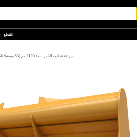
القطع
جرافة تنظيف الحُفر سعة 2100 مم (83 بوصة): 456-2377