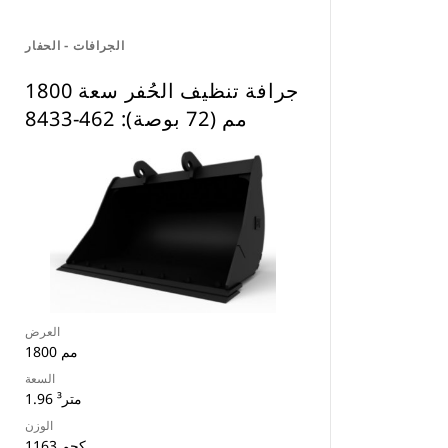
الجرافات - الحفار
جرافة تنظيف الحُفر سعة 1800
مم (72 بوصة): 462-8433
العرض
1800 مم
السعة
1.96 متر³
الوزن
1163 كجم