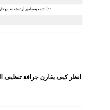
تثبت بمسامير أو تستخدم مع قارنة التوصيل ذات مسمار الإمساك من Cat