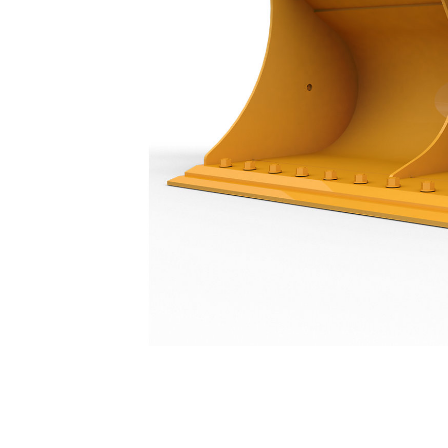
جرافة تنظيف الحُفر سعة 2100 مم (83 بوصة): 456-2377
مزايا
تغيير الموديل