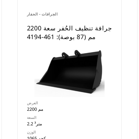
الجرافات - الحفار
جرافة تنظيف الحُفر سعة 2200
مم (87 بوصة): 461-4194
العرض
2200 مم
السعة
2.2 متر³
الوزن
1065 كجم