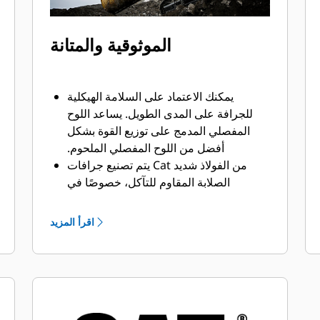
الموثوقية والمتانة
يمكنك الاعتماد على السلامة الهيكلية
للجرافة على المدى الطويل. ‏‫يساعد اللوح
المفصلي المدمج على توزيع القوة بشكل
أفضل من اللوح المفصلي الملحوم.
يتم تصنيع جرافات Cat من الفولاذ شديد
الصلابة المقاوم للتآكل، خصوصًا في
المكونات التي تتآكل بشكل مفرط.
يمكنك حماية أهم المناطق التي تتعرض
اقرأ المزيد
للتآكل المفرط في الجرافة باستخدام أدوات
®
. ‏‫تحافظ
التعشيق الأرضية (GET) من Cat
واقيات القضبان الجانبية والقواطع الجانبية
على أجزاء الجرافة التي تحتك بالمواد
وتخترقها بأكبر قدر.
يمكنك خفض تكاليف الصيانة باختيار أدوات