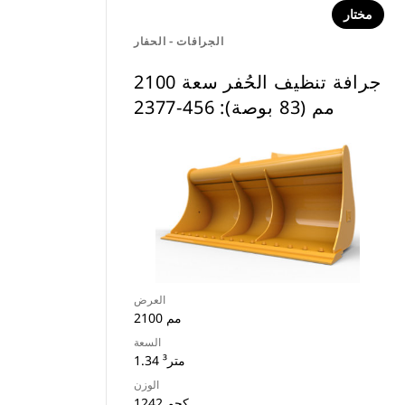
مختار
الجرافات - الحفار
جرافة تنظيف الحُفر سعة 2100
مم (83 بوصة): 456-2377
العرض
2100 مم
السعة
1.34 متر³
الوزن
1242 كجم