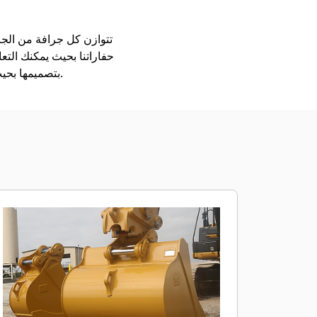
حفاراتنا بحيث يمكنك التع
بتصميمها بحيث يتم تعبئتها بشكل أسرع، ولكي تحتجز الحمل على نحو أفضل، ولتكون قادرة على الاضطلاع بأعمالك.