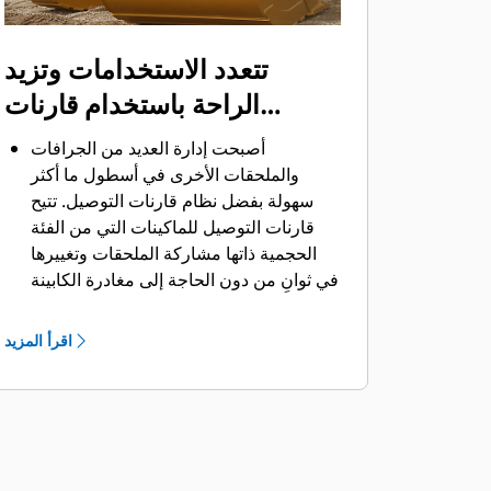
تتعدد الاستخدامات وتزيد
الراحة باستخدام قارنات
التوصيل
أصبحت إدارة العديد من الجرافات
والملحقات الأخرى في أسطول ما أكثر
سهولة بفضل نظام قارنات التوصيل. ‏‫تتيح
قارنات التوصيل للماكينات التي من الفئة
الحجمية ذاتها مشاركة الملحقات وتغييرها
في ثوانٍ من دون الحاجة إلى مغادرة الكابينة
الآمنة.
كما أن الجرافات التي يمكن تثبيتها مباشرة
اقرأ المزيد
بالماكينة بمسامير تتوافق مع قارنات
®
‎،
التوصيل ذات مسمار الإمساك من Cat
باستثناء الجرافات ذات مسمار الإمساك من
الفئة Performance.‬ ‏‫تحتوي الجرافات ذات
مسمار الإمساك من الفئة Performance
على مسمار مجوف يُحسِّن من قوة مقاومة