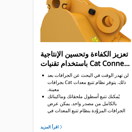
ممكن. يساعد شكل الجرافة والقضبان
الجانبية على الاحتفاظ بمعظم المواد في
الجرافة لكل حمولة.
تعزيز الكفاءة وتحسين الإنتاجية
باستخدام تقنيات Cat Connect
المتكاملة
لن تهدر الوقت في البحث عن الجرافات بعد
ذلك. ‏‫يتوفر نظام تتبع معدات Cat بجرافات
معينة.
يُمكنك تتبع أسطول ملحقاتك وماكيناتك
بالكامل من مصدر واحد.‬ يمكن عرض
الجرافات المزوَّدة بنظام تتبع المعدات في
®
‎ إلى جانب المعدات
واجهة VisionLink
™
‎‏.
المشتركة في نظام Product Link
اقرأ المزيد
يُمكنك تأمين معداتك. ترسل الجرافات