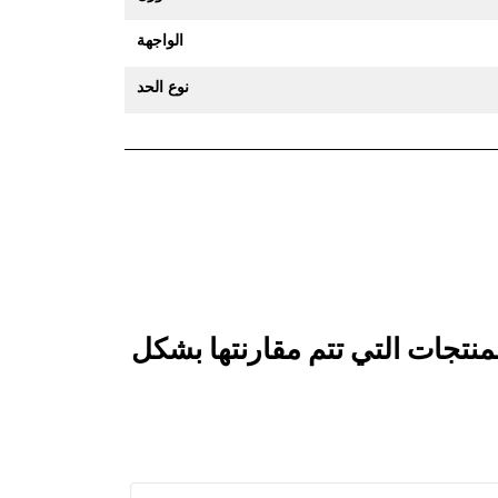
الواجهة
نوع الحد
 يقارن جرافة تنظيف الحُفر سعة 2100 مم (83 بوصة): 456-2377 بالمنتجات التي تتم مقارنتها بشكل