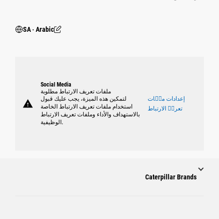
SA ‧ Arabic
Social Media
ملفات تعريف الارتباط مطلوبة
إعدادات ملٝات
لتمكين هذه الميزة، يجب عليك قبول
warning
استخدام ملفات تعريف الارتباط الخاصة
تعريٝ الارتباط
بالاستهداف والأداء وملفات تعريف الارتباط
الوظيفية.
Caterpillar Brands