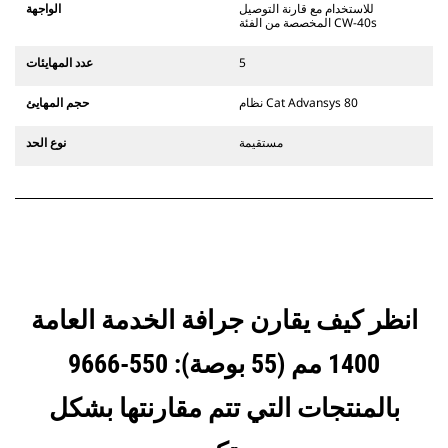
يستخدم مفصلات قارنة التوصيل السريعة
للاستخدام مع قارنة التوصيل
الواجهة
الثابتة. تتميز قارنات التوصيل المخصصة
المخصصة من الفئة CW-40s
من الفئة CW بنظام قفل من نمط
الإسفين لتأمين الملحقات.
5
عدد المهايئات
تتوفر قارنات التوصيل المخصصة من
الفئة CW لكل الحفارات المجنزرة وذات
نظام Cat Advansys 80
حجم المهايئ
العجلات.
مستقيمة
نوع الحد
انظر كيف يقارن جرافة الخدمة العامة
1400 مم (55 بوصة): 550-9666
بالمنتجات التي تتم مقارنتها بشكل