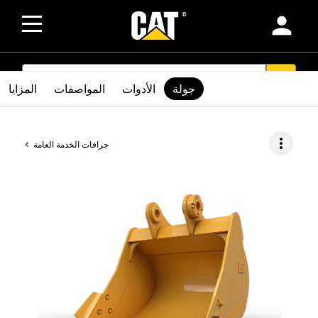
person
SEARCH
search
جولة
الأدوات
المواصفات
المزايا
more_vert
جرافات الخدمة العامة