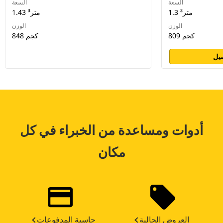
السعة
السعة
1.3 متر³
1.43 متر³
الوزن
الوزن
809 كجم
848 كجم
يل
أدوات ومساعدة من الخبراء في كل
مكان
العروض الحالية
حاسبة المدفوعات