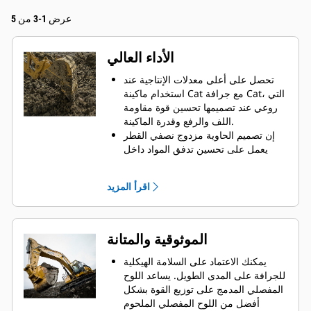
عرض 1-3 من 5
الأداء العالي
تحصل على أعلى معدلات الإنتاجية عند
استخدام ماكينة Cat مع جرافة Cat، التي
روعي عند تصميمها تحسين قوة مقاومة
اللف والرفع وقدرة الماكينة.
إن تصميم الحاوية مزدوج نصفي القطر
يعمل على تحسين تدفق المواد داخل
الجرافة. يضمن خلوص المؤخرة الزائد
عدم سحب الجزء السفلي من الجرافة،
اقرأ المزيد
الأمر الذي يقلل من تكاليف الصيانة.
يزيد استهلاك الوقود إلى الحد الأقصى
أثناء الحفر. تم تصميم جرافات Cat بحيث
تخترق المواد بمنتهى السرعة لتحسين
الموثوقية والمتانة
كفاءة التشغيل الكلية للماكينة.
تحميل كمية أكبر من المواد في أقل وقت
يمكنك الاعتماد على السلامة الهيكلية
ممكن. يساعد شكل الجرافة والقضبان
للجرافة على المدى الطويل. ‏‫يساعد اللوح
الجانبية على الاحتفاظ بمعظم المواد في
المفصلي المدمج على توزيع القوة بشكل
الجرافة لكل حمولة.
أفضل من اللوح المفصلي الملحوم