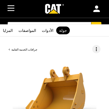
person
SEARCH
search
جولة
الأدوات
المواصفات
المزايا
more_vert
جرافات الخدمة العامة