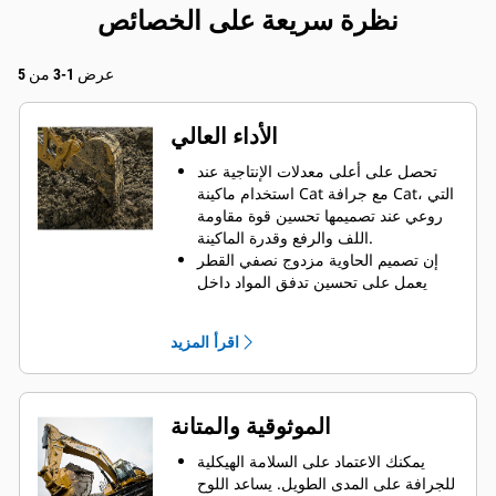
نظرة سريعة على الخصائص
عرض 1-3 من 5
الأداء العالي
تحصل على أعلى معدلات الإنتاجية عند
استخدام ماكينة Cat مع جرافة Cat، التي
روعي عند تصميمها تحسين قوة مقاومة
اللف والرفع وقدرة الماكينة.
إن تصميم الحاوية مزدوج نصفي القطر
يعمل على تحسين تدفق المواد داخل
الجرافة. يضمن خلوص المؤخرة الزائد
عدم سحب الجزء السفلي من الجرافة،
اقرأ المزيد
الأمر الذي يقلل من تكاليف الصيانة.
يزيد استهلاك الوقود إلى الحد الأقصى
أثناء الحفر. تم تصميم جرافات Cat بحيث
تخترق المواد بمنتهى السرعة لتحسين
الموثوقية والمتانة
كفاءة التشغيل الكلية للماكينة.
تحميل كمية أكبر من المواد في أقل وقت
يمكنك الاعتماد على السلامة الهيكلية
ممكن. يساعد شكل الجرافة والقضبان
للجرافة على المدى الطويل. ‏‫يساعد اللوح