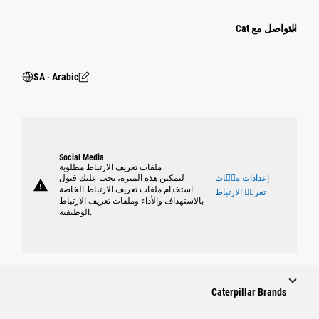
التواصل مع Cat
SA ‧ Arabic
Social Media
ملفات تعريف الارتباط مطلوبة
إعدادات ملٝات
لتمكين هذه الميزة، يجب عليك قبول
warning
استخدام ملفات تعريف الارتباط الخاصة
تعريٝ الارتباط
بالاستهداف والأداء وملفات تعريف الارتباط
الوظيفية.
Caterpillar Brands