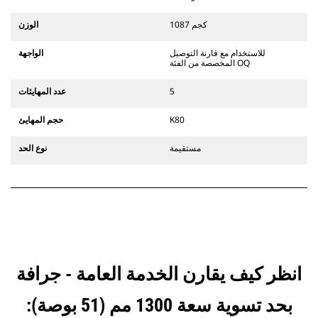
تتوافق الملحقات مع نظام قارنات
التوصيل المخصصة من الفئة CW الذي
1087 كجم
الوزن
يستخدم مفصلات قارنة التوصيل السريعة
الثابتة. تتميز قارنات التوصيل المخصصة
للاستخدام مع قارنة التوصيل
الواجهة
من الفئة CW بنظام قفل من نمط
المخصصة من الفئة OQ
الإسفين لتأمين الملحقات.
تتوفر قارنات التوصيل المخصصة من
5
عدد المهايئات
الفئة CW لكل الحفارات المجنزرة وذات
العجلات.
K80
حجم المهايئ
مستقيمة
نوع الحد
انظر كيف يقارن الخدمة العامة - جرافة
بحد تسوية سعة 1300 مم (51 بوصة):