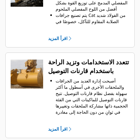
الجانبية على الاحتفاظ بمعظم المواد في
المفصلي المدمج على توزيع القوة بشكل
الجرافة لكل حمولة.
أفضل من اللوح المفصلي الملحوم
يتم تصنيع جرافات Cat من الفولاذ شديد
الصلابة المقاوم للتآكل، خصوصًا في
النطاقات التي تتآكل بشكل مفرط
يمكنك حماية أهم المناطق التي تتعرض
اقرأ المزيد
للتآكل المفرط في جرافتك أثناء احتكاكها
بالمواد بدرجة كبيرة باستخدام أدوات
التعشيق الأرضية (GET) من Cat
يمكنك العمل في تطبيقات الإنتاج عالية
تتعدد الاستخدامات وتزيد الراحة
المتطلبات، واختراق الأكوام بشكل أسهل
باستخدام قارنات التوصيل
مع تسريع أوقات الدورات من خلال أدوات
من Cat
Advansys
GET بنظام
®
™
أصبحت إدارة العديد من الجرافات
قم بتركيب الأطراف وإزالتها بشكل أسرع
والملحقات الأخرى في أسطول ما أكثر
من ذي قبل باستخدام نظام GET عديم
سهولة بفضل نظام قارنات التوصيل. ‏‫تتيح
المطرقة Advansys
قارنات التوصيل للماكينات التي من الفئة
تحقق من التثبيت الآمن للأطراف
الحجمية ذاتها مشاركة الملحقات وتغييرها
والمهايئات، مع استخدام الأدوات
في ثوانٍ من دون الحاجة إلى مغادرة
الأساسية فقط، باستخدام نظام تثبيت
الكابينة الآمنة.
CapSure
كما أن الجرافات التي يمكن تثبيتها
يمكنك خفض تكاليف الصيانة باختيار
اقرأ المزيد
مباشرة بالماكينة بمسامير تتوافق مع
أدوات التعشيق الأرضية (GET) المناسبة
قارنات التوصيل ذات مسمار الإمساك من