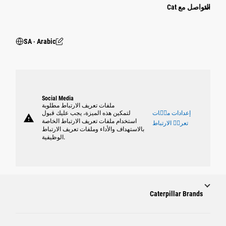
التواصل مع Cat
SA ‧ Arabic
Social Media
ملفات تعريف الارتباط مطلوبة
إعدادات ملٝات
لتمكين هذه الميزة، يجب عليك قبول
warning
استخدام ملفات تعريف الارتباط الخاصة
تعريٝ الارتباط
بالاستهداف والأداء وملفات تعريف الارتباط
الوظيفية.
Caterpillar Brands