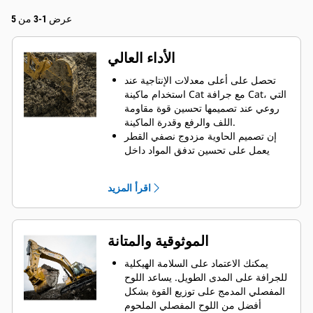
عرض 1-3 من 5
الأداء العالي
تحصل على أعلى معدلات الإنتاجية عند
استخدام ماكينة Cat مع جرافة Cat، التي
روعي عند تصميمها تحسين قوة مقاومة
اللف والرفع وقدرة الماكينة.
إن تصميم الحاوية مزدوج نصفي القطر
يعمل على تحسين تدفق المواد داخل
الجرافة. يضمن خلوص المؤخرة الزائد
عدم سحب الجزء السفلي من الجرافة،
اقرأ المزيد
الأمر الذي يقلل من تكاليف الصيانة.
يزيد استهلاك الوقود إلى الحد الأقصى
أثناء الحفر. تم تصميم جرافات Cat بحيث
تخترق المواد بمنتهى السرعة لتحسين
الموثوقية والمتانة
كفاءة التشغيل الكلية للماكينة.
تحميل كمية أكبر من المواد في أقل وقت
يمكنك الاعتماد على السلامة الهيكلية
ممكن. يساعد شكل الجرافة والقضبان
للجرافة على المدى الطويل. ‏‫يساعد اللوح
الجانبية على الاحتفاظ بمعظم المواد في
المفصلي المدمج على توزيع القوة بشكل
الجرافة لكل حمولة.
أفضل من اللوح المفصلي الملحوم