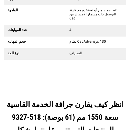
يستخدم مفصلات قارنة التوصيل السريعة
الثابتة. تتميز قارنات التوصيل المخصصة
تثبت بمسامير أو تستخدم مع قارنة
الواجهة
من الفئة CW بنظام قفل من نمط
التوصيل ذات مسمار الإمساك من
الإسفين لتأمين الملحقات.
Cat
تتوفر قارنات التوصيل المخصصة من
الفئة CW لكل الحفارات المجنزرة وذات
4
عدد المهايئات
العجلات.
نظام Cat Advansys 130
حجم المهايئ
المجراف
نوع الحد
انظر كيف يقارن جرافة الخدمة القاسية
سعة 1550 مم (61 بوصة): 518-9327