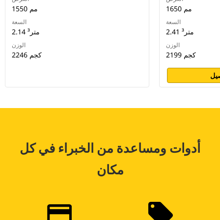
1650 مم
1550 مم
السعة
السعة
2.41 متر³
2.14 متر³
الوزن
الوزن
2199 كجم
2246 كجم
يل
أدوات ومساعدة من الخبراء في كل
مكان