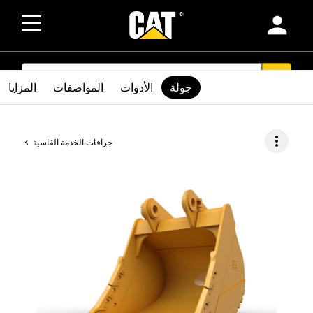
person
SEARCH
search
جولة
الأدوات
المواصفات
المزايا
more_vert
جرافات الخدمة القاسية