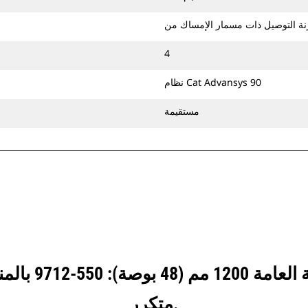
4
نظام Cat Advansys 90
مستقيمة
انظر كيف يقارن
متكرر.