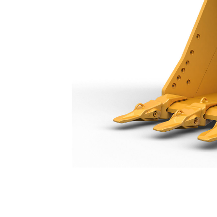
جرافة الخدمة العامة 1200 مم (48 بوصة): 550-9712
مزايا
تغيير الموديل