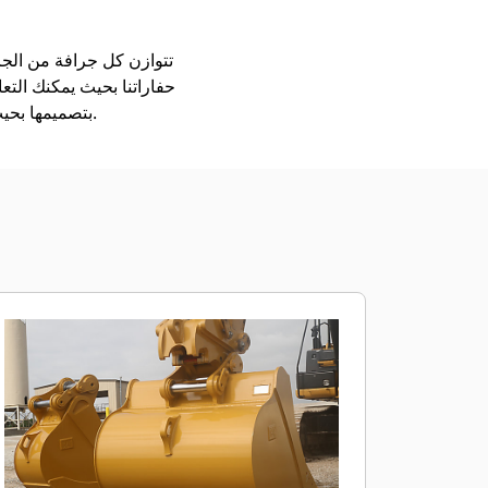
حفاراتنا بحيث يمكنك التع
بتصميمها بحيث يتم تعبئتها بشكل أسرع، ولكي تحتجز الحمل على نحو أفضل، ولتكون قادرة على الاضطلاع بأعمالك.