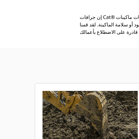
إن جرافات Cat®‎ أكثر من مجرد أداة إضافية، فهي من ملحقات ماكينات Cat. تتوازن كل جرافة من الجرافات بشكل مثالي مع
 أو سلامة الماكينة. لقد قمنا