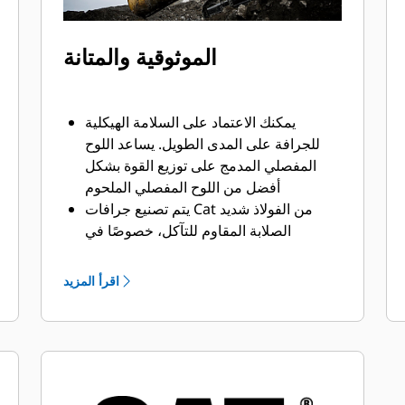
الموثوقية والمتانة
يمكنك الاعتماد على السلامة الهيكلية
للجرافة على المدى الطويل. ‏‫يساعد اللوح
المفصلي المدمج على توزيع القوة بشكل
أفضل من اللوح المفصلي الملحوم
يتم تصنيع جرافات Cat من الفولاذ شديد
الصلابة المقاوم للتآكل، خصوصًا في
النطاقات التي تتآكل بشكل مفرط
يمكنك حماية أهم المناطق التي تتعرض
اقرأ المزيد
للتآكل المفرط في جرافتك أثناء احتكاكها
بالمواد بدرجة كبيرة باستخدام أدوات
التعشيق الأرضية (GET) من Cat
يمكنك العمل في تطبيقات الإنتاج عالية
المتطلبات، واختراق الأكوام بشكل أسهل مع
تسريع أوقات الدورات من خلال أدوات GET