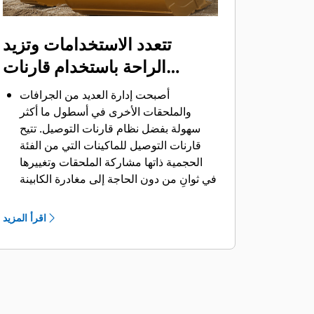
تتعدد الاستخدامات وتزيد
الراحة باستخدام قارنات
التوصيل
أصبحت إدارة العديد من الجرافات
والملحقات الأخرى في أسطول ما أكثر
سهولة بفضل نظام قارنات التوصيل. ‏‫تتيح
قارنات التوصيل للماكينات التي من الفئة
الحجمية ذاتها مشاركة الملحقات وتغييرها
في ثوانٍ من دون الحاجة إلى مغادرة الكابينة
الآمنة.
كما أن الجرافات التي يمكن تثبيتها مباشرة
اقرأ المزيد
بالماكينة بمسامير تتوافق مع قارنات
®
‎،
التوصيل ذات مسمار الإمساك من Cat
باستثناء الجرافات ذات مسمار الإمساك من
الفئة Performance.‬ ‏‫تحتوي الجرافات ذات
مسمار الإمساك من الفئة Performance
على مسمار مجوف يُحسِّن من قوة مقاومة