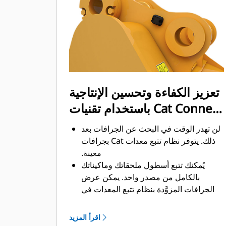
ممكن. يساعد شكل الجرافة والقضبان
الجانبية على الاحتفاظ بمعظم المواد في
الجرافة لكل حمولة.
تعزيز الكفاءة وتحسين الإنتاجية
باستخدام تقنيات Cat Connect
المتكاملة
لن تهدر الوقت في البحث عن الجرافات بعد
ذلك. ‏‫يتوفر نظام تتبع معدات Cat بجرافات
معينة.
يُمكنك تتبع أسطول ملحقاتك وماكيناتك
بالكامل من مصدر واحد.‬ يمكن عرض
الجرافات المزوَّدة بنظام تتبع المعدات في
®
‎ إلى جانب المعدات
واجهة VisionLink
™
‎‏.
المشتركة في نظام Product Link
اقرأ المزيد
يُمكنك تأمين معداتك. ترسل الجرافات