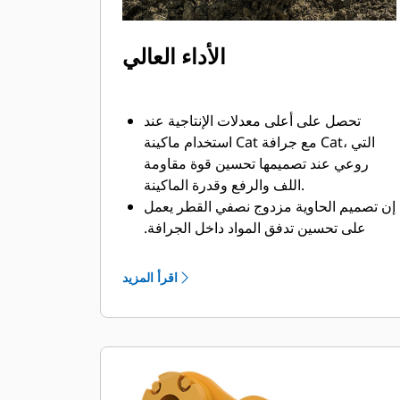
الأداء العالي
تحصل على أعلى معدلات الإنتاجية عند
استخدام ماكينة Cat مع جرافة Cat، التي
روعي عند تصميمها تحسين قوة مقاومة
اللف والرفع وقدرة الماكينة.
إن تصميم الحاوية مزدوج نصفي القطر يعمل
على تحسين تدفق المواد داخل الجرافة.
يضمن خلوص المؤخرة الزائد عدم سحب
الجزء السفلي من الجرافة، الأمر الذي يقلل
اقرأ المزيد
من تكاليف الصيانة.
يزيد استهلاك الوقود إلى الحد الأقصى أثناء
الحفر. تم تصميم جرافات Cat بحيث تخترق
المواد بمنتهى السرعة لتحسين كفاءة
التشغيل الكلية للماكينة.
تحميل كمية أكبر من المواد في أقل وقت