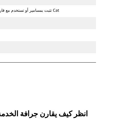
تثبت بمسامير أو تستخدم مع قارنة التوصيل ذات مسمار الإمساك من Cat