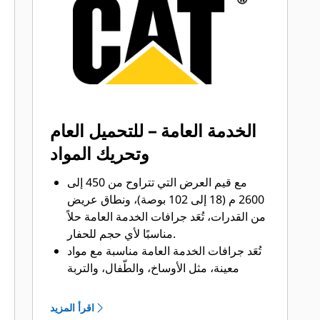
®
™
من Cat
Advansys
بنظام
قم بتركيب الأطراف وإزالتها بشكل أسرع
من ذي قبل باستخدام نظام GET عديم
المطرقة Advansys
تحقق من التثبيت الآمن للأطراف
والمهايئات، مع استخدام الأدوات الأساسية
فقط، باستخدام نظام تثبيت CapSure
الخدمة العامة – للتحميل العام
يمكنك خفض تكاليف الصيانة باختيار أدوات
وتحريك المواد
التعشيق الأرضية (GET) المناسبة لجرافتك
وتطبيقاتك. تتوفر خيارات متنوعة من
مع قيم العرض التي تتراوح من 450 إلى
أطراف الجرافات بما يتناسب مع احتياجات
2600 م (18 إلى 102 بوصة)، ونطاق عريض
تطبيقاتك.‬
من القدرات، تُعَد جرافات الخدمة العامة حلاً
مناسبًا لأي حجم للحفار.
تُعَد جرافات الخدمة العامة مناسبة مع مواد
معينة، مثل الأوساخ، والطّفال، والتربة
الرملية، والحصى الناعم ويمكن أن يتجاوز
عمر الأطراف معها 800 ساعة.
اقرأ المزيد
كما أن إضافة الألواح الإضافية بطول جانب