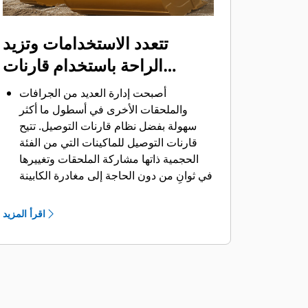
تتعدد الاستخدامات وتزيد
الراحة باستخدام قارنات
التوصيل
أصبحت إدارة العديد من الجرافات
والملحقات الأخرى في أسطول ما أكثر
سهولة بفضل نظام قارنات التوصيل. ‏‫تتيح
قارنات التوصيل للماكينات التي من الفئة
الحجمية ذاتها مشاركة الملحقات وتغييرها
في ثوانٍ من دون الحاجة إلى مغادرة الكابينة
الآمنة.
كما أن الجرافات التي يمكن تثبيتها مباشرة
اقرأ المزيد
بالماكينة بمسامير تتوافق مع قارنات
®
‎،
التوصيل ذات مسمار الإمساك من Cat
باستثناء الجرافات ذات مسمار الإمساك من
الفئة Performance.‬ ‏‫تحتوي الجرافات ذات
مسمار الإمساك من الفئة Performance
على مسمار مجوف يُحسِّن من قوة مقاومة