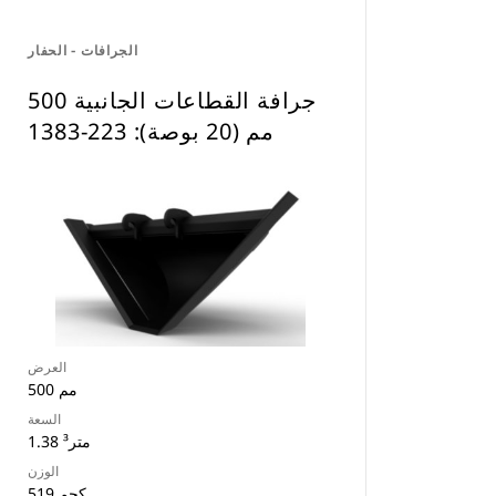
الجرافات - الحفار
جرافة القطاعات الجانبية 500
مم (20 بوصة): 223-1383
العرض
500 مم
السعة
1.38 متر³
الوزن
519 كجم