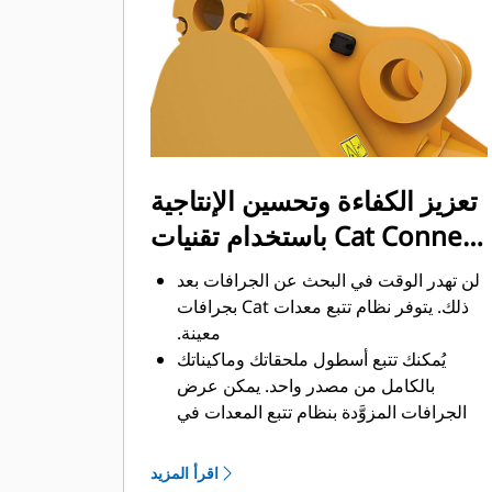
ممكن. يساعد شكل الجرافة والقضبان
الجانبية على الاحتفاظ بمعظم المواد في
الجرافة لكل حمولة.
تعزيز الكفاءة وتحسين الإنتاجية
باستخدام تقنيات Cat Connect
المتكاملة
لن تهدر الوقت في البحث عن الجرافات بعد
ذلك. ‏‫يتوفر نظام تتبع معدات Cat بجرافات
معينة.
يُمكنك تتبع أسطول ملحقاتك وماكيناتك
بالكامل من مصدر واحد.‬ يمكن عرض
الجرافات المزوَّدة بنظام تتبع المعدات في
®
‎ إلى جانب المعدات
واجهة VisionLink
™
‎‏.
المشتركة في نظام Product Link
اقرأ المزيد
يُمكنك تأمين معداتك. ترسل الجرافات