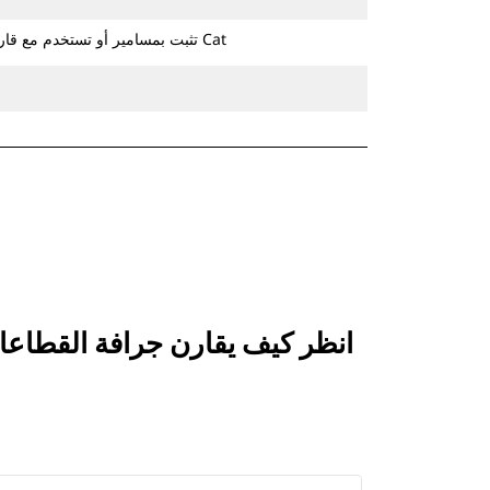
تثبت بمسامير أو تستخدم مع قارنة التوصيل ذات مسمار الإمساك من Cat