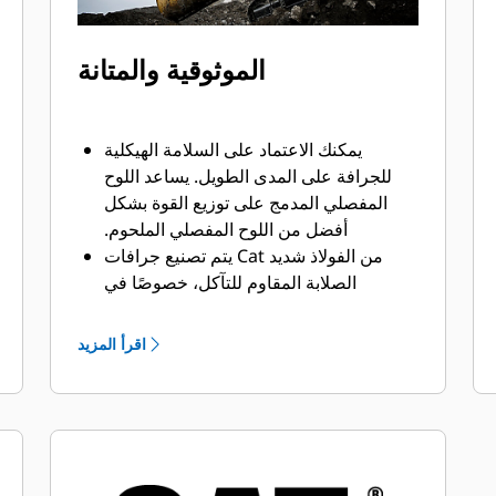
الموثوقية والمتانة
يمكنك الاعتماد على السلامة الهيكلية
للجرافة على المدى الطويل. ‏‫يساعد اللوح
المفصلي المدمج على توزيع القوة بشكل
أفضل من اللوح المفصلي الملحوم.
يتم تصنيع جرافات Cat من الفولاذ شديد
الصلابة المقاوم للتآكل، خصوصًا في
المكونات التي تتآكل بشكل مفرط.
يمكنك حماية أهم المناطق التي تتعرض
اقرأ المزيد
للتآكل المفرط في الجرافة باستخدام أدوات
®
. ‏‫تحافظ
التعشيق الأرضية (GET) من Cat
واقيات القضبان الجانبية والقواطع الجانبية
على أجزاء الجرافة التي تحتك بالمواد
وتخترقها بأكبر قدر.
يمكنك خفض تكاليف الصيانة باختيار أدوات