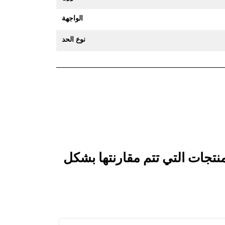
الواجهة
نوع الحد
قارن جرافة القطاعات الجانبية 500 مم (20 بوصة): 359-7469 بالمنتجات التي تتم مقارنتها بشكل