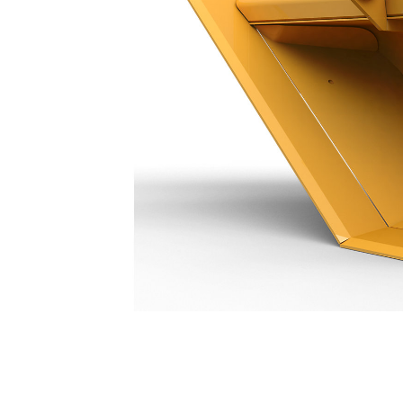
جرافة القطاعات الجانبية 500 مم (20 بوصة): 359-7469
مزايا
تغيير الموديل