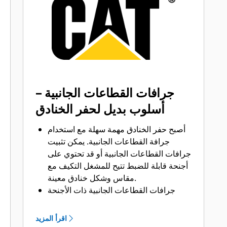
التعشيق الأرضية (GET) المناسبة لجرافتك
وتطبيقاتك.
تتوفر خيارات متنوعة من أطراف الجرافات
بما يتناسب مع تطبيقاتك.‬ سواء كنت بحاجة
إلى تنظيف الأرض وتسويتها أو الحفر في
المواد الصلبة الكاشطة، ستجد لدينا الطرف
المناسب.
جرافات القطاعات الجانبية –
أسلوب بديل لحفر الخنادق
أصبح حفر الخنادق مهمة سهلة مع استخدام
جرافة القطاعات الجانبية. يمكن تثبيت
جرافات القطاعات الجانبية أو قد تحتوي على
أجنحة قابلة للضبط تتيح للمشغل التكيف مع
مقاس وشكل خنادق معينة.
جرافات القطاعات الجانبية ذات الأجنحة
قابلة للضبط من 30 إلى 45 درجة حسب
السطح الذي يتم حفره.
اقرأ المزيد
تتوافق جرافات القطاعات الجانبية مع