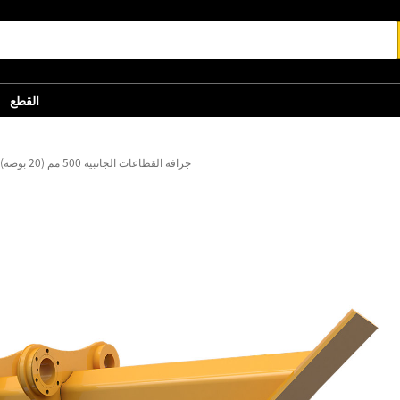
القطع
جرافة القطاعات الجانبية 500 مم (20 بوصة): 359-7469