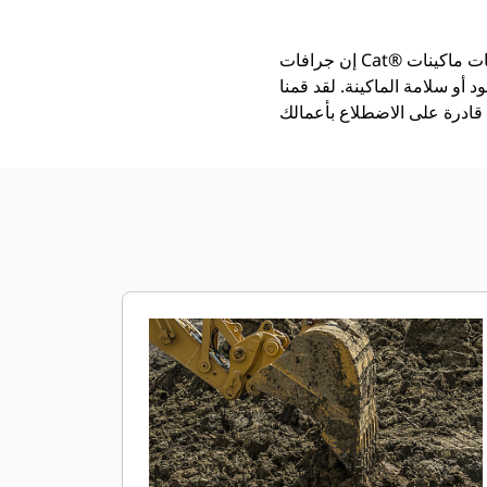
إن جرافات Cat®‎ أكثر من مجرد أداة إضافية، فهي من ملحقات ماكينات Cat. تتوازن كل جرافة من الجرافات بشكل مثالي مع
 أو سلامة الماكينة. لقد قمنا