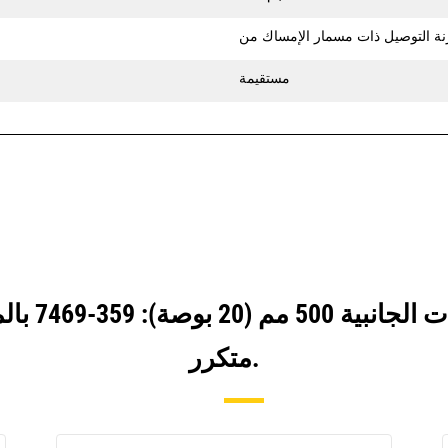
مستقيمة
انظر كيف ي
متكرر.