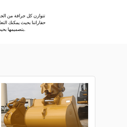
حفاراتنا بحيث يمكنك التع
بتصميمها بحيث يتم تعبئتها بشكل أسرع، ولكي تحتجز الحمل على نحو أفضل، ولتكون قادرة على الاضطلاع بأعمالك.