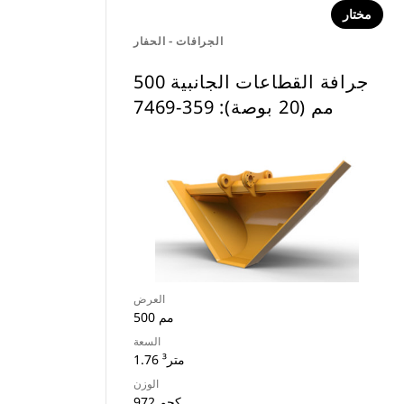
مختار
الجرافات - الحفار
جرافة القطاعات الجانبية 500
مم (20 بوصة): 359-7469
العرض
500 مم
السعة
1.76 متر³
الوزن
972 كجم