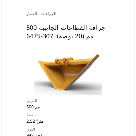
الجرافات - الحفار
جرافة القطاعات الجانبية 500
مم (20 بوصة): 307-6475
العرض
500 مم
السعة
2.52 متر³
الوزن
942 كجم