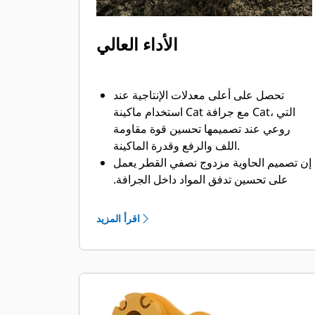
الأداء العالي
تحصل على أعلى معدلات الإنتاجية عند
استخدام ماكينة Cat مع جرافة Cat، التي
روعي عند تصميمها تحسين قوة مقاومة
اللف والرفع وقدرة الماكينة.
إن تصميم الحاوية مزدوج نصفي القطر يعمل
على تحسين تدفق المواد داخل الجرافة.
يضمن خلوص المؤخرة الزائد عدم سحب
الجزء السفلي من الجرافة، الأمر الذي يقلل
اقرأ المزيد
من تكاليف الصيانة.
يزيد استهلاك الوقود إلى الحد الأقصى أثناء
الحفر. تم تصميم جرافات Cat بحيث تخترق
المواد بمنتهى السرعة لتحسين كفاءة
التشغيل الكلية للماكينة.
تحميل كمية أكبر من المواد في أقل وقت