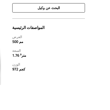
البحث عن وكيل
المواصفات الرئيسية
العرض
500 مم
السعة
1.76 متر³
الوزن
972 كجم
طلب عرض أسعار
البحث عن وكيل