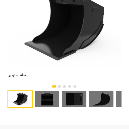
امي
لقطة استوديو