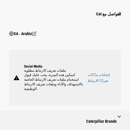
التواصل مع Cat
SA ‧ Arabic
Social Media
ملفات تعريف الارتباط مطلوبة
إعدادات ملٝات
لتمكين هذه الميزة، يجب عليك قبول
warning
استخدام ملفات تعريف الارتباط الخاصة
تعريٝ الارتباط
بالاستهداف والأداء وملفات تعريف الارتباط
الوظيفية.
Caterpillar Brands