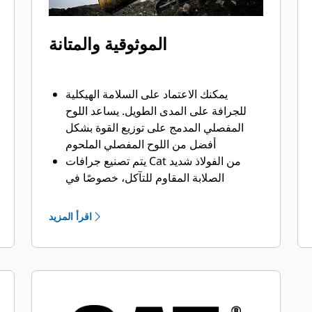
الموثوقية والمتانة
يمكنك الاعتماد على السلامة الهيكلية
للجرافة على المدى الطويل. ‏‫يساعد اللوح
المفصلي المدمج على توزيع القوة بشكل
أفضل من اللوح المفصلي الملحوم
يتم تصنيع جرافات Cat من الفولاذ شديد
الصلابة المقاوم للتآكل، خصوصًا في
النطاقات التي تتآكل بشكل مفرط
يمكنك حماية أهم المناطق التي تتعرض
اقرأ المزيد
للتآكل المفرط في جرافتك أثناء احتكاكها
بالمواد بدرجة كبيرة باستخدام أدوات
التعشيق الأرضية (GET) من Cat
يمكنك العمل في تطبيقات الإنتاج عالية
المتطلبات، واختراق الأكوام بشكل أسهل مع
تسريع أوقات الدورات من خلال أدوات GET