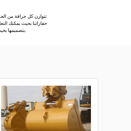
حفاراتنا بحيث يمكنك التع
بتصميمها بحيث يتم تعبئتها بشكل أسرع، ولكي تحتجز الحمل على نحو أفضل، ولتكون قادرة على الاضطلاع بأعمالك.