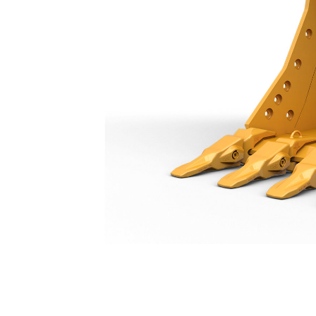
جرافة الخدمة الشاقة سعة 1400 مم (55 بوصة): 573-4982
مزايا
تغيير الموديل