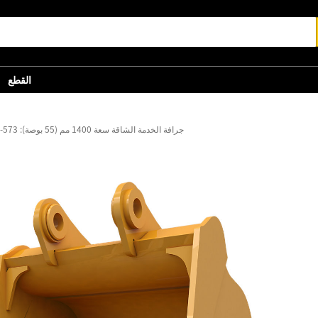
القطع
جرافة الخدمة الشاقة سعة 1400 مم (55 بوصة): 573-4982