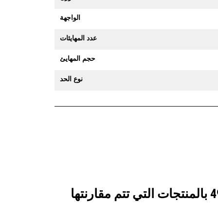
الواجهة
عدد المهايئات
حجم المهايئ
نوع الحد
انظر كيف يقارن جرافة الخدمة الشاقة سعة 1400 مم (55 بوصة): 573-4982 بالمنتجات التي تتم مقارنتها