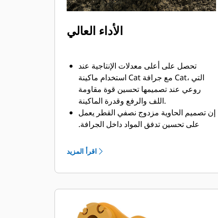
الأداء العالي
تحصل على أعلى معدلات الإنتاجية عند
استخدام ماكينة Cat مع جرافة Cat، التي
روعي عند تصميمها تحسين قوة مقاومة
اللف والرفع وقدرة الماكينة.
إن تصميم الحاوية مزدوج نصفي القطر يعمل
على تحسين تدفق المواد داخل الجرافة.
يضمن خلوص المؤخرة الزائد عدم سحب
الجزء السفلي من الجرافة، الأمر الذي يقلل
اقرأ المزيد
من تكاليف الصيانة.
يزيد استهلاك الوقود إلى الحد الأقصى أثناء
الحفر. تم تصميم جرافات Cat بحيث تخترق
المواد بمنتهى السرعة لتحسين كفاءة
التشغيل الكلية للماكينة.
تحميل كمية أكبر من المواد في أقل وقت