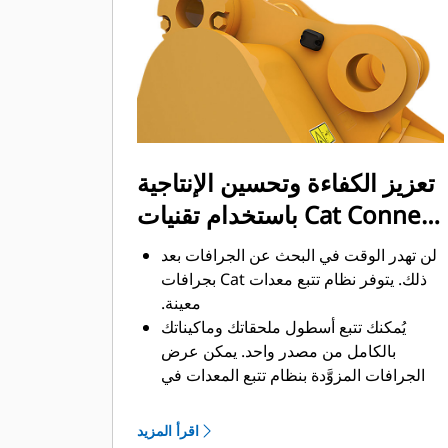
ممكن. يساعد شكل الجرافة والقضبان
الجانبية على الاحتفاظ بمعظم المواد في
الجرافة لكل حمولة.
تعزيز الكفاءة وتحسين الإنتاجية
باستخدام تقنيات Cat Connect
المتكاملة
لن تهدر الوقت في البحث عن الجرافات بعد
ذلك. ‏‫يتوفر نظام تتبع معدات Cat بجرافات
معينة.
يُمكنك تتبع أسطول ملحقاتك وماكيناتك
بالكامل من مصدر واحد.‬ يمكن عرض
الجرافات المزوَّدة بنظام تتبع المعدات في
®
‎ إلى جانب المعدات
واجهة VisionLink
™
‎‏.
المشتركة في نظام Product Link
اقرأ المزيد
يُمكنك تأمين معداتك. ترسل الجرافات