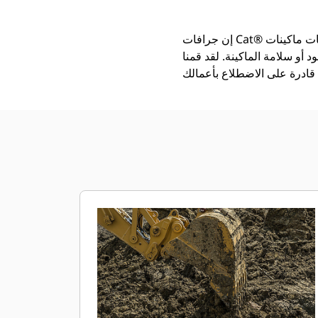
إن جرافات Cat®‎ أكثر من مجرد أداة إضافية، فهي من ملحقات ماكينات Cat. تتوازن كل جرافة من الجرافات بشكل مثالي مع
 أو سلامة الماكينة. لقد قمنا