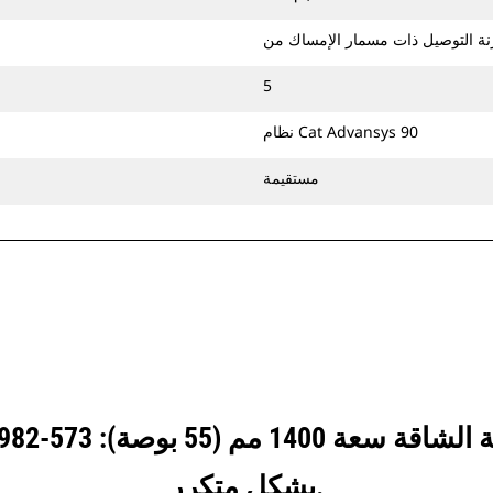
الجرافات القوية هي الأفضل في التطبيقات
الكاشطة حيث تمثل مقاومة اللف والرفع
وأوقات الدورات أمرًا مهمًا.
5
يمكن الحفر لأعماق أكبر في المواد الصخرية
باستخدام حافة المجراف‬. وتساعد حافة
نظام Cat Advansys 90
المجراف‬ على الحفر لأعماق أكبر في هذه
المواد كبيرة الحجم وتوجيهها في الجرافة.
مستقيمة
يمكنك تثبيت جرافات الخدمة الشاقة
بالمسامير مع الماكينة مباشرةً أو استخدامها
مع قارنة توصيل ذات مسمار إمساك من
Cat أو ‏‫قارنة توصيل مخصصة لثقل الموازنة‬.
بشكل متكرر.