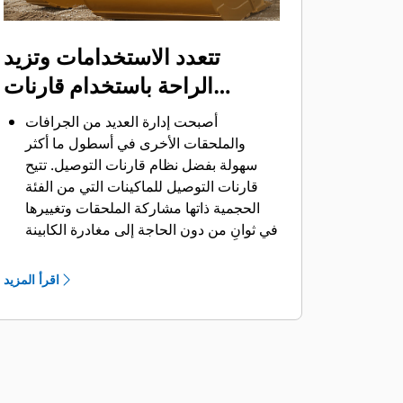
تتعدد الاستخدامات وتزيد
الراحة باستخدام قارنات
التوصيل
أصبحت إدارة العديد من الجرافات
والملحقات الأخرى في أسطول ما أكثر
سهولة بفضل نظام قارنات التوصيل. ‏‫تتيح
قارنات التوصيل للماكينات التي من الفئة
الحجمية ذاتها مشاركة الملحقات وتغييرها
في ثوانٍ من دون الحاجة إلى مغادرة الكابينة
الآمنة.
كما أن الجرافات التي يمكن تثبيتها مباشرة
اقرأ المزيد
بالماكينة بمسامير تتوافق مع قارنات
®
‎،
التوصيل ذات مسمار الإمساك من Cat
باستثناء الجرافات ذات مسمار الإمساك من
الفئة Performance.‬ ‏‫تحتوي الجرافات ذات
مسمار الإمساك من الفئة Performance
على مسمار مجوف يُحسِّن من قوة مقاومة