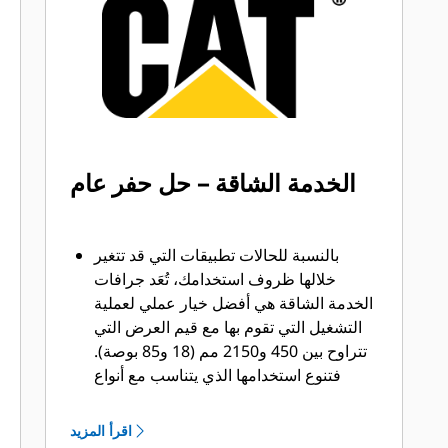
®
™
من Cat
Advansys
بنظام
قم بتركيب الأطراف وإزالتها بشكل أسرع
من ذي قبل باستخدام نظام GET عديم
المطرقة Advansys
تحقق من التثبيت الآمن للأطراف
والمهايئات، مع استخدام الأدوات الأساسية
فقط، باستخدام نظام تثبيت CapSure
الخدمة الشاقة – حل حفر عام
يمكنك خفض تكاليف الصيانة باختيار أدوات
التعشيق الأرضية (GET) المناسبة لجرافتك
وتطبيقاتك. تتوفر خيارات متنوعة من
بالنسبة للحالات تطبيقات التي قد تتغير
أطراف الجرافات بما يتناسب مع احتياجات
خلالها ظروف استخدامك، تُعَد جرافات
تطبيقاتك.‬
الخدمة الشاقة هي أفضل خيار عملي لعملية
التشغيل التي تقوم بها مع قيم العرض التي
تتراوح بين 450 و2150 مم (18 و85 بوصة).
فتنوع استخدامها الذي يتناسب مع أنواع
التطبيقات المختلفة يجعلها الخيار المفضل
لجرافات الحفارات، حيث يتراوح عمر
اقرأ المزيد
الأطراف فيها بين 400 و800 ساعة.