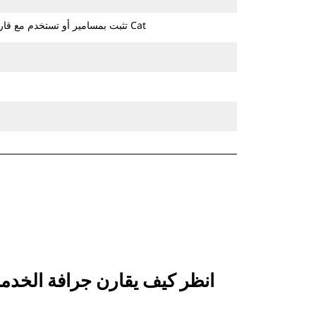
تثبت بمسامير أو تستخدم مع قارنة التوصيل ذات مسمار الإمساك من Cat