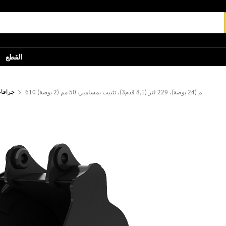
القطع
610 مم (24 بوصة)، 229 لتر (8,1 قدم3)، تثبيت بمسامير، 50 مم (2 بوصة)
جرافات