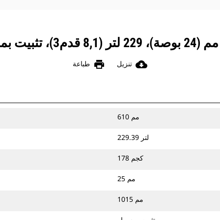
print
cloud_download
تنزيل
طباعة
610 مم
229.39 لتر
178 كجم
25 مم
1015 مم
تثبيت بمسمار