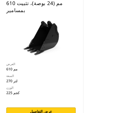
610 مم (24 بوصة)، تثبيت
بمسامير
العرض
610 مم
السعة
270 لتر
الوزن
225 كجم
عرض التفاصيل