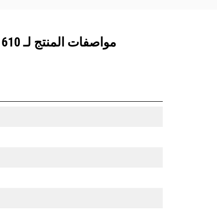
مواصفات المنتج لـ 610 مم (24 بوصة)، 229 لتر (8,1 قدم3)، تثبيت بمسامير، 50 مم (2 بوصة)