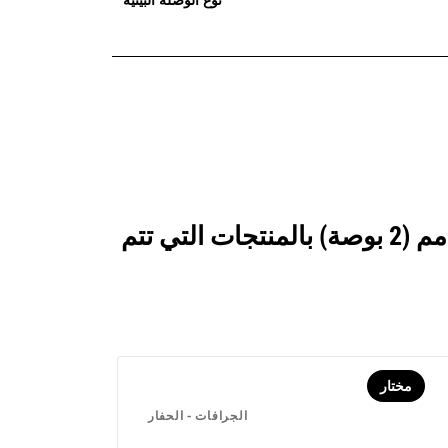
انظر كيف يقارن 610 مم (24 بوصة)، 229 لتر (8,1 قدم3)، تثبيت بمسامير، 50 مم (2 بوصة) بالمنتجات التي تتم
مختار
الجرافات - الحفار