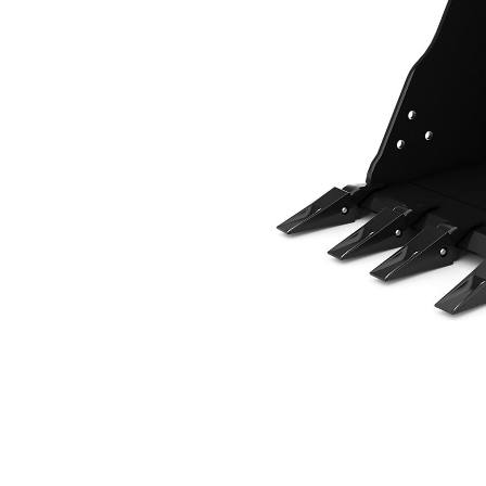
610 مم (24 بوصة)، 229 لتر (8,1 قدم3)، تثبيت بمسامير، 50 مم (2 بوصة)
مزايا
تغيير الموديل