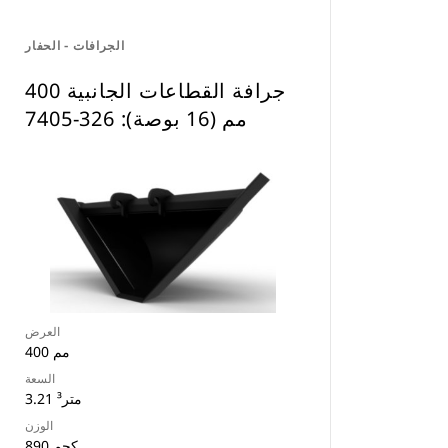
الجرافات - الحفار
جرافة القطاعات الجانبية 400
مم (16 بوصة): 326-7405
العرض
400 مم
السعة
3.21 متر³
الوزن
890 كجم