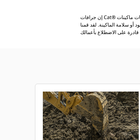
إن جرافات Cat®‎ أكثر من مجرد أداة إضافية، فهي من ملحقات ماكينات Cat. تتوازن كل جرافة من الجرافات بشكل مثالي مع
 أو سلامة الماكينة. لقد قمنا