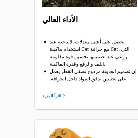
الأداء العالي
تحصل على أعلى معدلات الإنتاجية عند
استخدام ماكينة Cat مع جرافة Cat، التي
روعي عند تصميمها تحسين قوة مقاومة
اللف والرفع وقدرة الماكينة.
إن تصميم الحاوية مزدوج نصفي القطر يعمل
على تحسين تدفق المواد داخل الجرافة.
يضمن خلوص المؤخرة الزائد عدم سحب
الجزء السفلي من الجرافة، الأمر الذي يقلل
اقرأ المزيد
من تكاليف الصيانة.
يزيد استهلاك الوقود إلى الحد الأقصى أثناء
الحفر. تم تصميم جرافات Cat بحيث تخترق
المواد بمنتهى السرعة لتحسين كفاءة
التشغيل الكلية للماكينة.
تحميل كمية أكبر من المواد في أقل وقت