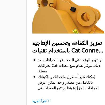
ممكن. يساعد شكل الجرافة والقضبان
الجانبية على الاحتفاظ بمعظم المواد في
الجرافة لكل حمولة.
تعزيز الكفاءة وتحسين الإنتاجية
باستخدام تقنيات Cat Connect
المتكاملة
لن تهدر الوقت في البحث عن الجرافات بعد
ذلك. ‏‫يتوفر نظام تتبع معدات Cat بجرافات
معينة.
يُمكنك تتبع أسطول ملحقاتك وماكيناتك
بالكامل من مصدر واحد.‬ يمكن عرض
الجرافات المزوَّدة بنظام تتبع المعدات في
®
‎ إلى جانب المعدات
واجهة VisionLink
™
‎‏.
المشتركة في نظام Product Link
اقرأ المزيد
يُمكنك تأمين معداتك. ترسل الجرافات