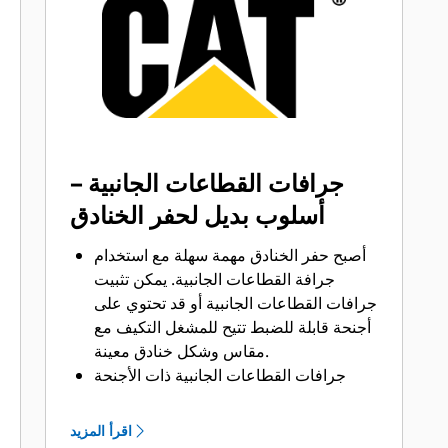
التعشيق الأرضية (GET) المناسبة لجرافتك
وتطبيقاتك.
تتوفر خيارات متنوعة من أطراف الجرافات
بما يتناسب مع تطبيقاتك.‬ سواء كنت بحاجة
إلى تنظيف الأرض وتسويتها أو الحفر في
المواد الصلبة الكاشطة، ستجد لدينا الطرف
المناسب.
جرافات القطاعات الجانبية –
أسلوب بديل لحفر الخنادق
أصبح حفر الخنادق مهمة سهلة مع استخدام
جرافة القطاعات الجانبية. يمكن تثبيت
جرافات القطاعات الجانبية أو قد تحتوي على
أجنحة قابلة للضبط تتيح للمشغل التكيف مع
مقاس وشكل خنادق معينة.
جرافات القطاعات الجانبية ذات الأجنحة
قابلة للضبط من 30 إلى 45 درجة حسب
السطح الذي يتم حفره.
اقرأ المزيد
تتوافق جرافات القطاعات الجانبية مع