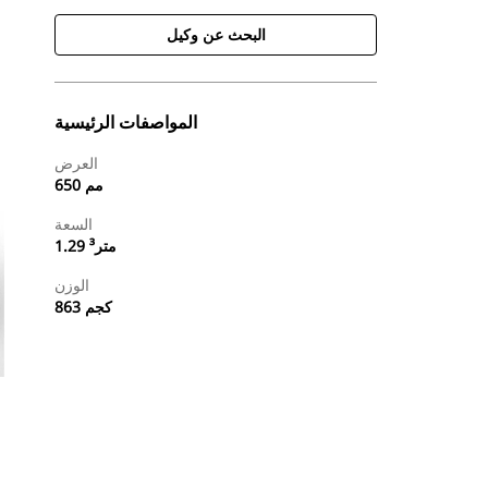
البحث عن وكيل
المواصفات الرئيسية
العرض
650 مم
السعة
1.29 متر³
الوزن
863 كجم
طلب عرض أسعار
البحث عن وكيل