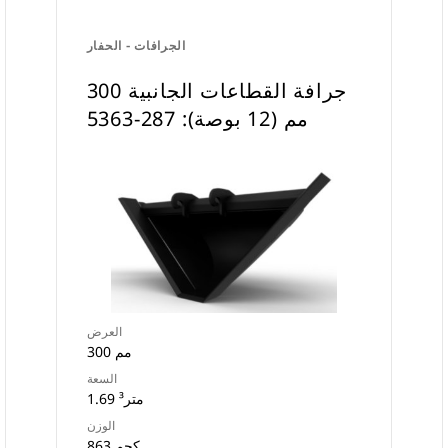
الجرافات - الحفار
جرافة القطاعات الجانبية ‏300
مم (12 بوصة): 287-5363
العرض
300 مم
السعة
1.69 متر³
الوزن
863 كجم