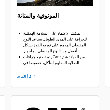
الموثوقية والمتانة
يمكنك الاعتماد على السلامة الهيكلية
للجرافة على المدى الطويل. ‏‫يساعد اللوح
المفصلي المدمج على توزيع القوة بشكل
أفضل من اللوح المفصلي الملحوم.
يتم تصنيع جرافات Cat من الفولاذ شديد
الصلابة المقاوم للتآكل، خصوصًا في
المكونات التي تتآكل بشكل مفرط.
يمكنك حماية أهم المناطق التي تتعرض
اقرأ المزيد
للتآكل المفرط في الجرافة باستخدام أدوات
®
. ‏‫تحافظ
التعشيق الأرضية (GET) من Cat
واقيات القضبان الجانبية والقواطع الجانبية
على أجزاء الجرافة التي تحتك بالمواد
وتخترقها بأكبر قدر.
يمكنك خفض تكاليف الصيانة باختيار أدوات