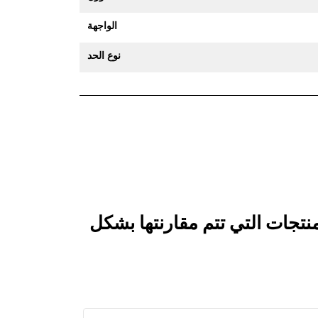
الواجهة
نوع الحد
قارن جرافة القطاعات الجانبية ‏300 مم (12 بوصة): 326-7404 بالمنتجات التي تتم مقارنتها بشكل