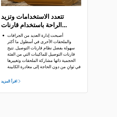
تتعدد الاستخدامات وتزيد
الراحة باستخدام قارنات
التوصيل
أصبحت إدارة العديد من الجرافات
والملحقات الأخرى في أسطول ما أكثر
سهولة بفضل نظام قارنات التوصيل. ‏‫تتيح
قارنات التوصيل للماكينات التي من الفئة
الحجمية ذاتها مشاركة الملحقات وتغييرها
في ثوانٍ من دون الحاجة إلى مغادرة الكابينة
الآمنة.
كما أن الجرافات التي يمكن تثبيتها مباشرة
اقرأ المزيد
بالماكينة بمسامير تتوافق مع قارنات
®
‎،
التوصيل ذات مسمار الإمساك من Cat
باستثناء الجرافات ذات مسمار الإمساك من
الفئة Performance.‬ ‏‫تحتوي الجرافات ذات
مسمار الإمساك من الفئة Performance
على مسمار مجوف يُحسِّن من قوة مقاومة