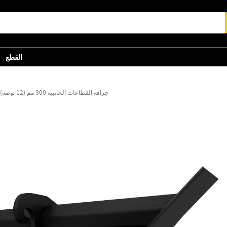
القطع
جرافة القطاعات الجانبية ‏300 مم (12 بوصة): 326-7404