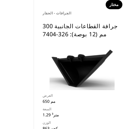
مختار
الجرافات - الحفار
جرافة القطاعات الجانبية ‏300
مم (12 بوصة): 326-7404
العرض
650 مم
السعة
1.29 متر³
الوزن
863 كجم