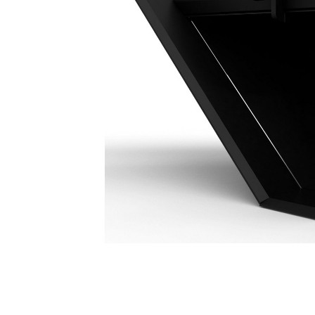
جرافة القطاعات الجانبية ‏300 مم (12 بوصة): 326-7404
مزايا
تغيير الموديل