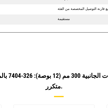
مستقيمة
انظر كيف ي
متكرر.