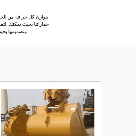
حفاراتنا بحيث يمكنك التع
بتصميمها بحيث يتم تعبئتها بشكل أسرع، ولكي تحتجز الحمل على نحو أفضل، ولتكون قادرة على الاضطلاع بأعمالك.