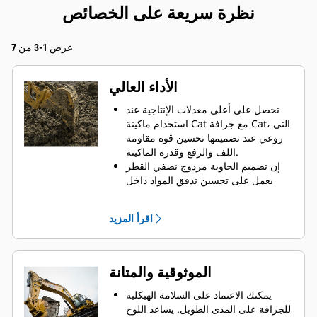
نظرة سريعة على الخصائص
عرض 1-3 من 7
الأداء العالي
تحصل على أعلى معدلات الإنتاجية عند
استخدام ماكينة Cat مع جرافة Cat، التي
روعي عند تصميمها تحسين قوة مقاومة
اللف والرفع وقدرة الماكينة.
إن تصميم الحاوية مزدوج نصفي القطر
يعمل على تحسين تدفق المواد داخل
الجرافة. يضمن خلوص المؤخرة الزائد
عدم سحب الجزء السفلي من الجرافة،
اقرأ المزيد
الأمر الذي يقلل من تكاليف الصيانة.
يزيد استهلاك الوقود إلى الحد الأقصى
أثناء الحفر. تم تصميم جرافات Cat بحيث
تخترق المواد بمنتهى السرعة لتحسين
الموثوقية والمتانة
كفاءة التشغيل الكلية للماكينة.
تحميل كمية أكبر من المواد في أقل وقت
يمكنك الاعتماد على السلامة الهيكلية
ممكن. يساعد شكل الجرافة والقضبان
للجرافة على المدى الطويل. ‏‫يساعد اللوح