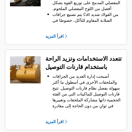
الجانبية على الاحتفاظ بمعظم المواد في
المفصلي المدمج على توزيع القوة بشكل
الجرافة لكل حمولة.
أفضل من اللوح المفصلي الملحوم.
يتم تصنيع جرافات Cat من الفولاذ شديد
الصلابة المقاوم للتآكل، خصوصًا في
المكونات التي تتآكل بشكل مفرط.
يمكنك حماية أهم المناطق التي تتعرض
اقرأ المزيد
للتآكل المفرط في الجرافة باستخدام
.
أدوات التعشيق الأرضية (GET) من Cat
®
‏‫تحافظ واقيات القضبان الجانبية والقواطع
الجانبية على أجزاء الجرافة التي تحتك
تتعدد الاستخدامات وتزيد الراحة
بالمواد وتخترقها بأكبر قدر.
باستخدام قارنات التوصيل
يمكنك خفض تكاليف الصيانة باختيار
أدوات التعشيق الأرضية (GET) المناسبة
أصبحت إدارة العديد من الجرافات
لجرافتك وتطبيقاتك.
والملحقات الأخرى في أسطول ما أكثر
تتوفر خيارات متنوعة من أطراف
سهولة بفضل نظام قارنات التوصيل. ‏‫تتيح
الجرافات بما يتناسب مع تطبيقاتك.‬ سواء
قارنات التوصيل للماكينات التي من الفئة
كنت بحاجة إلى تنظيف الأرض وتسويتها أو
الحجمية ذاتها مشاركة الملحقات وتغييرها
الحفر في المواد الصلبة الكاشطة، ستجد
في ثوانٍ من دون الحاجة إلى مغادرة
لدينا الطرف المناسب.
الكابينة الآمنة.
كما أن الجرافات التي يمكن تثبيتها
اقرأ المزيد
مباشرة بالماكينة بمسامير تتوافق مع
قارنات التوصيل ذات مسمار الإمساك من