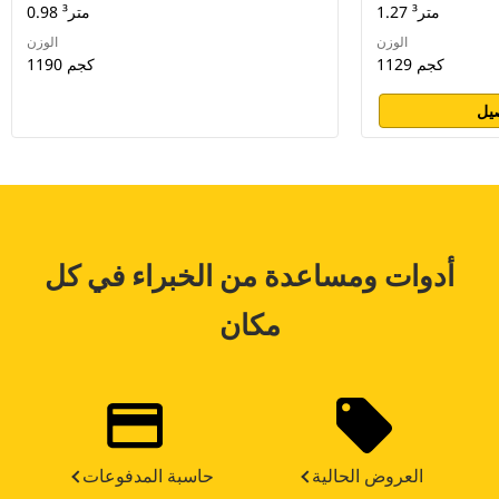
1.27 متر³
0.98 متر³
الوزن
الوزن
1129 كجم
1190 كجم
يل
أدوات ومساعدة من الخبراء في كل
مكان
العروض الحالية
حاسبة المدفوعات