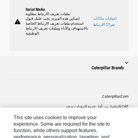
Social Media
ملفات تعريف الارتباط مطلوبة
إعدادات ملٝات
لتمكين هذه الميزة، يجب عليك قبول
warning
استخدام ملفات تعريف الارتباط الخاصة
تعريٝ الارتباط
بالاستهداف والأداء وملفات تعريف الارتباط
الوظيفية.
Caterpillar Brands
Caterpillar.com
CAT التواصل من أجل خدمة المعدات ودعم
تفضيلات التسويق الخاصة بي
This site uses cookies to improve your
experience. Some are required for the site to
خريطة الموقع
function, while others support features,
performance, personalization, targeting, and
Cookie Settings