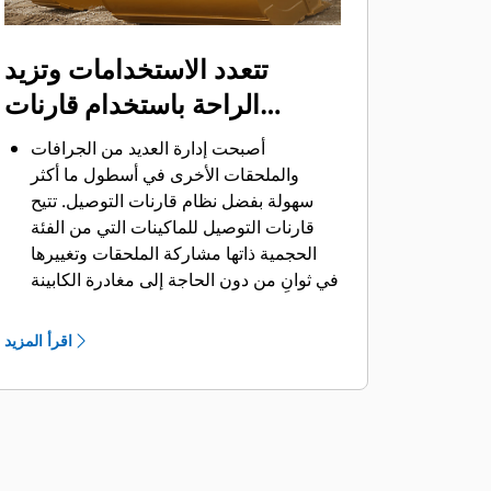
تتعدد الاستخدامات وتزيد
الراحة باستخدام قارنات
التوصيل
أصبحت إدارة العديد من الجرافات
والملحقات الأخرى في أسطول ما أكثر
سهولة بفضل نظام قارنات التوصيل. ‏‫تتيح
قارنات التوصيل للماكينات التي من الفئة
الحجمية ذاتها مشاركة الملحقات وتغييرها
في ثوانٍ من دون الحاجة إلى مغادرة الكابينة
الآمنة.
كما أن الجرافات التي يمكن تثبيتها مباشرة
اقرأ المزيد
بالماكينة بمسامير تتوافق مع قارنات
®
‎،
التوصيل ذات مسمار الإمساك من Cat
باستثناء الجرافات ذات مسمار الإمساك من
الفئة Performance.‬ ‏‫تحتوي الجرافات ذات
مسمار الإمساك من الفئة Performance
على مسمار مجوف يُحسِّن من قوة مقاومة