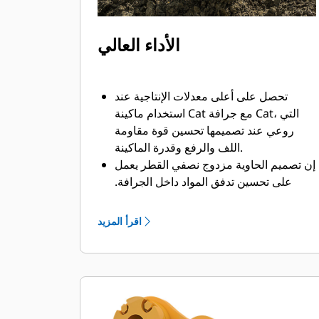
الأداء العالي
تحصل على أعلى معدلات الإنتاجية عند
استخدام ماكينة Cat مع جرافة Cat، التي
روعي عند تصميمها تحسين قوة مقاومة
اللف والرفع وقدرة الماكينة.
إن تصميم الحاوية مزدوج نصفي القطر يعمل
على تحسين تدفق المواد داخل الجرافة.
يضمن خلوص المؤخرة الزائد عدم سحب
الجزء السفلي من الجرافة، الأمر الذي يقلل
اقرأ المزيد
من تكاليف الصيانة.
يزيد استهلاك الوقود إلى الحد الأقصى أثناء
الحفر. تم تصميم جرافات Cat بحيث تخترق
المواد بمنتهى السرعة لتحسين كفاءة
التشغيل الكلية للماكينة.
تحميل كمية أكبر من المواد في أقل وقت