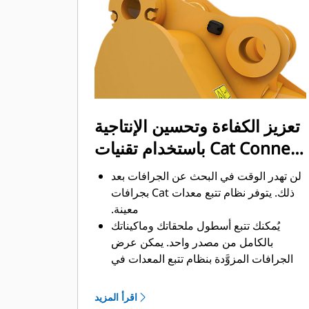
ممكن. يساعد شكل الجرافة والقضبان
الجانبية على الاحتفاظ بمعظم المواد في
الجرافة لكل حمولة.
تعزيز الكفاءة وتحسين الإنتاجية
باستخدام تقنيات Cat Connect
المتكاملة
لن تهدر الوقت في البحث عن الجرافات بعد
ذلك. ‏‫يتوفر نظام تتبع معدات Cat بجرافات
معينة.
يُمكنك تتبع أسطول ملحقاتك وماكيناتك
بالكامل من مصدر واحد.‬ يمكن عرض
الجرافات المزوَّدة بنظام تتبع المعدات في
®
‎ إلى جانب المعدات
واجهة VisionLink
™
‎‏.
المشتركة في نظام Product Link
اقرأ المزيد
يُمكنك تأمين معداتك. ترسل الجرافات