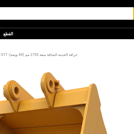
القطع
جرافة الخدمة الشاقة سعة 1750 مم (69 بوصة): 577-0344