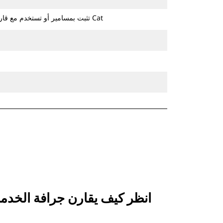
تثبت بمسامير أو تستخدم مع قارنة التوصيل ذات مسمار الإمساك من Cat