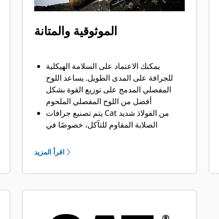
الموثوقية والمتانة
يمكنك الاعتماد على السلامة الهيكلية
للجرافة على المدى الطويل. ‏‫يساعد اللوح
المفصلي المدمج على توزيع القوة بشكل
أفضل من اللوح المفصلي الملحوم
يتم تصنيع جرافات Cat من الفولاذ شديد
الصلابة المقاوم للتآكل، خصوصًا في
النطاقات التي تتآكل بشكل مفرط
يمكنك حماية أهم المناطق التي تتعرض
اقرأ المزيد
للتآكل المفرط في جرافتك أثناء احتكاكها
بالمواد بدرجة كبيرة باستخدام أدوات
التعشيق الأرضية (GET) من Cat
يمكنك العمل في تطبيقات الإنتاج عالية
المتطلبات، واختراق الأكوام بشكل أسهل مع
تسريع أوقات الدورات من خلال أدوات GET