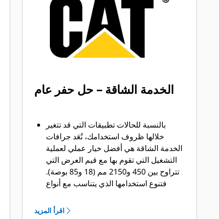
®
™
من Cat
Advansys
بنظام
قم بتركيب الأطراف وإزالتها بشكل أسرع
من ذي قبل باستخدام نظام GET عديم
المطرقة Advansys
تحقق من التثبيت الآمن للأطراف
والمهايئات، مع استخدام الأدوات الأساسية
فقط، باستخدام نظام تثبيت CapSure
الخدمة الشاقة – حل حفر عام
يمكنك خفض تكاليف الصيانة باختيار أدوات
التعشيق الأرضية (GET) المناسبة لجرافتك
وتطبيقاتك. تتوفر خيارات متنوعة من
بالنسبة للحالات تطبيقات التي قد تتغير
أطراف الجرافات بما يتناسب مع احتياجات
خلالها ظروف استخدامك، تُعَد جرافات
تطبيقاتك.‬
الخدمة الشاقة هي أفضل خيار عملي لعملية
التشغيل التي تقوم بها مع قيم العرض التي
تتراوح بين 450 و2150 مم (18 و85 بوصة).
فتنوع استخدامها الذي يتناسب مع أنواع
التطبيقات المختلفة يجعلها الخيار المفضل
لجرافات الحفارات، حيث يتراوح عمر
اقرأ المزيد
الأطراف فيها بين 400 و800 ساعة.