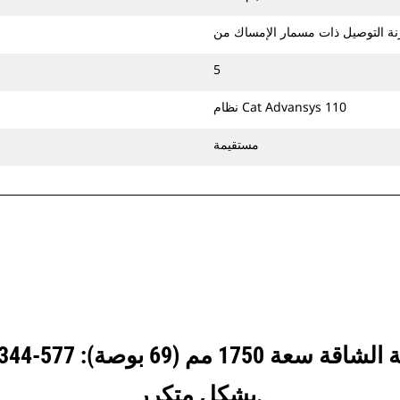
الجرافات القوية هي الأفضل في التطبيقات
الكاشطة حيث تمثل مقاومة اللف والرفع
وأوقات الدورات أمرًا مهمًا.
5
يمكن الحفر لأعماق أكبر في المواد الصخرية
باستخدام حافة المجراف‬. وتساعد حافة
نظام Cat Advansys 110
المجراف‬ على الحفر لأعماق أكبر في هذه
المواد كبيرة الحجم وتوجيهها في الجرافة.
مستقيمة
يمكنك تثبيت جرافات الخدمة الشاقة
بالمسامير مع الماكينة مباشرةً أو استخدامها
مع قارنة توصيل ذات مسمار إمساك من
Cat أو ‏‫قارنة توصيل مخصصة لثقل الموازنة‬.
بشكل متكرر.