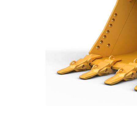
جرافة الخدمة الشاقة سعة 1750 مم (69 بوصة): 577-0344
مزايا
تغيير الموديل