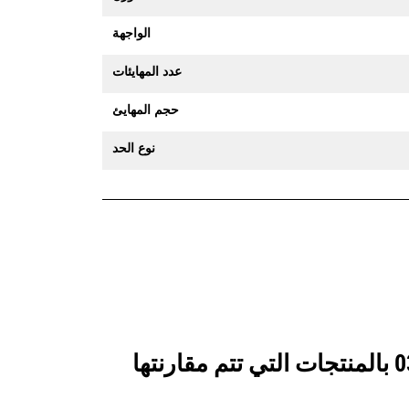
الواجهة
عدد المهايئات
حجم المهايئ
نوع الحد
انظر كيف يقارن جرافة الخدمة الشاقة سعة 1750 مم (69 بوصة): 577-0344 بالمنتجات التي تتم مقارنتها