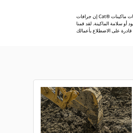
إن جرافات Cat®‎ أكثر من مجرد أداة إضافية، فهي من ملحقات ماكينات Cat. تتوازن كل جرافة من الجرافات بشكل مثالي مع
 أو سلامة الماكينة. لقد قمنا