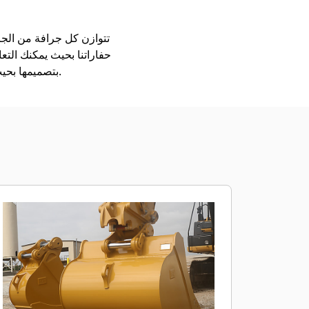
حفاراتنا بحيث يمكنك التع
بتصميمها بحيث يتم تعبئتها بشكل أسرع، ولكي تحتجز الحمل على نحو أفضل، ولتكون قادرة على الاضطلاع بأعمالك.